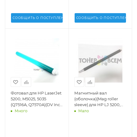
СООБЩИТЬ О ПОСТУПЛЕНИИ
СООБЩИТЬ О ПОСТУПЛЕНИИ
Фотовал для HP LaserJet
Магнитный вал
5200, M5025, 5035
(оболочка)(Mag roller
(Q7516A, Q7570A)(DV Inc.)
sleeve) для HP LJ 5200,
-
M5025, 5035 (Q7516)(DV
Много
Мало
Inc.) - DV-MRS-H5200-1