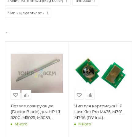
Ролик магнитный (Mag Roller)
1
Фотовал
1
Чипы и смарткарты
1
Лезвие дозирующее
Чип для картриджа HP
(Doctor Blade) для HP LJ
LaserJet Pro M435, M701,
5200, M5025, M5035,
M706 (DV Inc.) -
M435, M701, M706, M712
Много
Много
(DV Inc.) - DV-DB-HP5200