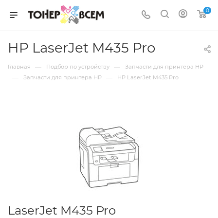
0
HP LaserJet M435 Pro
—
—
Главная
Подбор по устройству
Запчасти для принтера HP
—
—
Запчасти для принтера HP
HP LaserJet M435 Pro
LaserJet M435 Pro