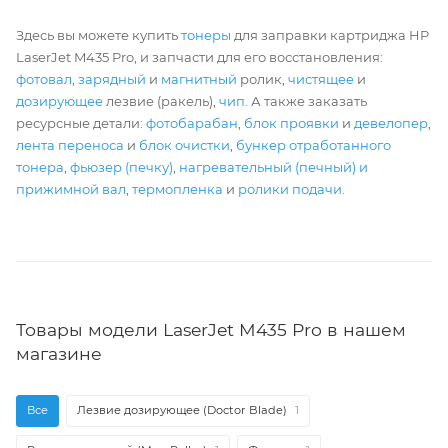
Здесь вы можете купить
тонеры
для заправки картриджа HP
LaserJet M435 Pro, и запчасти для его восстановления:
фотовал
,
зарядный
и
магнитный
ролик,
чистящее
и
дозирующее
лезвие (ракель),
чип
. А также заказать
ресурсные детали:
фотобарабан
,
блок проявки
и
девелопер
,
лента переноса
и
блок очистки
,
бункер отработанного
тонера
,
фьюзер (печку)
,
нагревательный (печный) и
прижимной вал
,
термопленка
и
ролики подачи
.
Товары модели LaserJet M435 Pro в нашем
магазине
Все
Лезвие дозирующее (Doctor Blade)
1