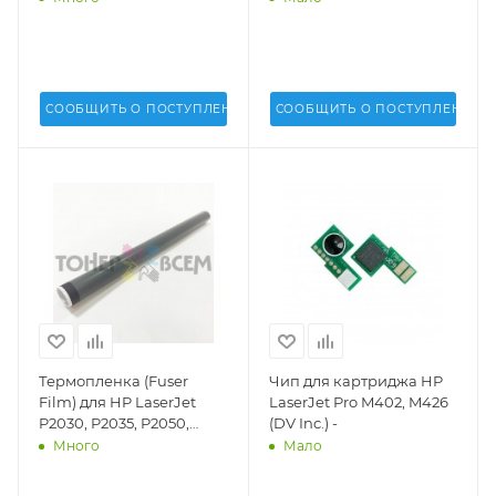
СООБЩИТЬ О ПОСТУПЛЕНИИ
СООБЩИТЬ О ПОСТУПЛЕНИИ
Термопленка (Fuser
Чип для картриджа HP
Film) для HP LaserJet
LaserJet Pro M402, M426
P2030, P2035, P2050,
(DV Inc.) -
P2055 (DV Inc.) - FF-DV-
Много
Мало
HP-2035