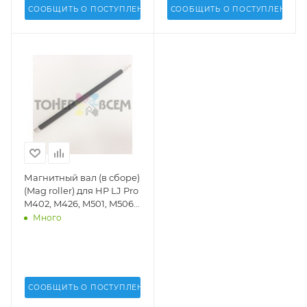
СООБЩИТЬ О ПОСТУПЛЕНИИ
СООБЩИТЬ О ПОСТУПЛЕНИИ
Магнитный вал (в сборе)
(Mag roller) для HP LJ Pro
M402, M426, M501, M506,
M527 (CF226, CF228,
Много
CF287)(DV Inc.) - DV-MRS-
HM402-10
СООБЩИТЬ О ПОСТУПЛЕНИИ