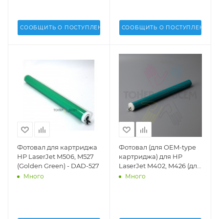
СООБЩИТЬ О ПОСТУПЛЕНИИ
СООБЩИТЬ О ПОСТУПЛЕНИИ
Фотовал для картриджа
Фотовал (для OEM-type
HP LaserJet M506, M527
картриджа) для HP
(Golden Green) - DAD-527
LaserJet M402, M426 (для
OEM-type картриджа)
Много
Много
(DV Inc.) - CF226A