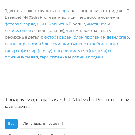
Здесь вы можете купить
тонеры
для заправки картриджа HP
LaserJet M402dn Pro, и запчасти для его восстановления:
фотовал
,
зарядный
и
магнитный
ролик,
чистящее
и
дозирующее
лезвие (ракель),
чип
. А также заказать
ресурсные детали:
фотобарабан
,
блок проявки
и
девелопер
,
лента переноса
и
блок очистки
,
бункер отработанного
тонера
,
фьюзер (печку)
,
нагревательный (печный) и
прижимной вал
,
термопленка
и
ролики подачи
.
Товары модели LaserJet M402dn Pro в нашем
магазине
Все
Ликвидация товара
1