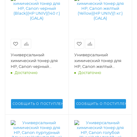
Универсальный
Универсальный
химический тонер для
химический тонер для
HP, Canon черный
HP, Canon желтый
(Black)(HP UNIV)(140 г.)
(Yellow)(HP UNIV)(1 кг.)
Достаточно
Достаточно
(GALA) - TN-HP-1215-140
(GALA) - GALA-HP1215-Y
СООБЩИТЬ О ПОСТУПЛЕНИИ
СООБЩИТЬ О ПОСТУПЛЕНИИ