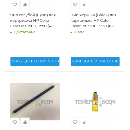
Чип голубой (Cyan) для
Чип черный (Black) для
картриджа HP Color
картриджа HP Color
LaserJet 3500, 3550 (4k
LaserJet 3500, 3550 (6k
стр.)(DV Inc.) -
стр.)(DV Inc.) -
Достаточно
Мало
СООБЩИТЬ О ПОСТУПЛЕНИИ
СООБЩИТЬ О ПОСТУПЛЕНИИ