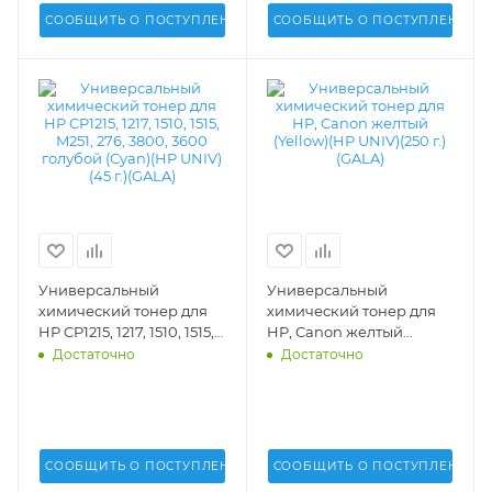
СООБЩИТЬ О ПОСТУПЛЕНИИ
СООБЩИТЬ О ПОСТУПЛЕНИИ
Универсальный
Универсальный
химический тонер для
химический тонер для
HP CP1215, 1217, 1510, 1515,
HP, Canon желтый
M251, 276, 3800, 3600
(Yellow)(HP UNIV)(250 г.)
Достаточно
Достаточно
голубой (Cyan)(HP UNIV)
(GALA) - GALA-HP-1215-
(45 г.)(GALA) - GALA-HP-
250-Y
1215-45-C
СООБЩИТЬ О ПОСТУПЛЕНИИ
СООБЩИТЬ О ПОСТУПЛЕНИИ