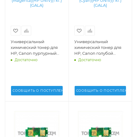
Универсальный
Универсальный
химический тонер для
химический тонер для
HP, Canon пурпурный
HP, Canon голубой
(Magenta)(HP UNIV)(1 кг.)
(Cyan)(HP UNIV)(1 кг.)
Достаточно
Достаточно
(GALA) - GALA-HP1215-M
(GALA) - GALA-HP1215-C
СООБЩИТЬ О ПОСТУПЛЕНИИ
СООБЩИТЬ О ПОСТУПЛЕНИИ