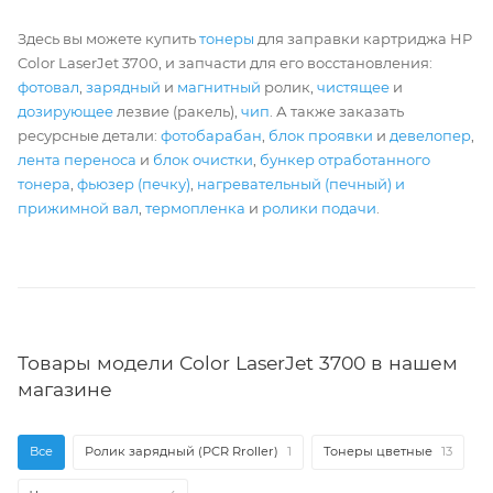
Здесь вы можете купить
тонеры
для заправки картриджа HP
Color LaserJet 3700, и запчасти для его восстановления:
фотовал
,
зарядный
и
магнитный
ролик,
чистящее
и
дозирующее
лезвие (ракель),
чип
. А также заказать
ресурсные детали:
фотобарабан
,
блок проявки
и
девелопер
,
лента переноса
и
блок очистки
,
бункер отработанного
тонера
,
фьюзер (печку)
,
нагревательный (печный) и
прижимной вал
,
термопленка
и
ролики подачи
.
Товары модели Color LaserJet 3700 в нашем
магазине
Все
Ролик зарядный (PCR Rroller)
1
Тонеры цветные
13