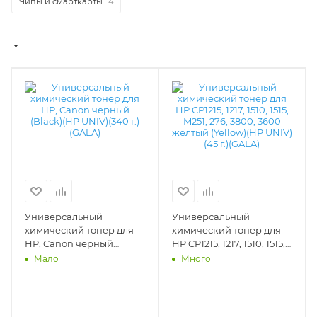
Чипы и смарткарты
4
Универсальный
Универсальный
химический тонер для
химический тонер для
HP, Canon черный
HP CP1215, 1217, 1510, 1515,
(Black)(HP UNIV)(340 г.)
M251, 276, 3800, 3600
Мало
Много
(GALA) - GALA-HP-1215-
желтый (Yellow)(HP UNIV)
340-K
(45 г.)(GALA) - GALA-HP-
1215-45-Y