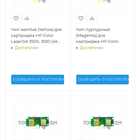
Чип желтый (Yellow) для
Чип пурпурный
картриджа HP Color
(Magenta) для
LaserJet 3500, 3550 (4k
картриджа HP Color
стр.)(DV Inc.) -
LaserJet 3500, 3550 (4k
Достаточно
Достаточно
стр.)(DV Inc.) -
СООБЩИТЬ О ПОСТУПЛЕНИИ
СООБЩИТЬ О ПОСТУПЛЕНИИ