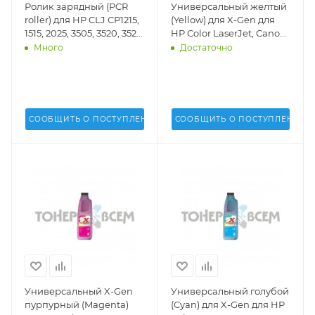
Ролик зарядный (PCR
Универсальный желтый
roller) для HP CLJ СP1215,
(Yellow) для X-Gen для
1515, 2025, 3505, 3520, 3525,
HP Color LaserJet, Canon
3530, 3600, 3800, 4025,
(1кг.)(MPT-2025)(Uninet
Много
Достаточно
4525, M551, 575, Pro M251,
USA) - 17427
276, 351, 375, 451, 475, 476
hard (DV Inc.) - DV-PCR-
HP1215-H
СООБЩИТЬ О ПОСТУПЛЕНИИ
СООБЩИТЬ О ПОСТУПЛЕНИИ
Универсальный X-Gen
Универсальный голубой
пурпурный (Magenta)
(Cyan) для X-Gen для HP