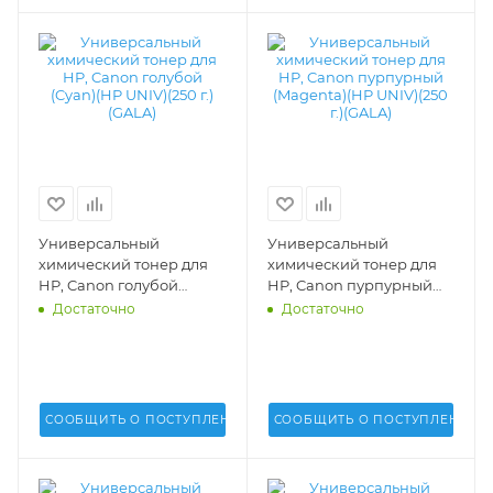
Универсальный
Универсальный
химический тонер для
химический тонер для
HP, Canon голубой
HP, Canon пурпурный
(Cyan)(HP UNIV)(250 г.)
(Magenta)(HP UNIV)(250
Достаточно
Достаточно
(GALA) - GALA-HP-1215-
г.)(GALA) - GALA-HP-1215-
100-C
100-M
СООБЩИТЬ О ПОСТУПЛЕНИИ
СООБЩИТЬ О ПОСТУПЛЕНИИ