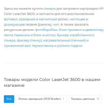
Здесь вы можете купить
тонеры
для заправки картриджа HP
Color LaserJet 3600, и запчасти для его восстановления:
фотовал
,
зарядный
и
магнитный
ролик,
чистящее
и
дозирующее
лезвие (ракель),
чип
. А также заказать
ресурсные детали:
фотобарабан
,
блок проявки
и
девелопер
,
лента переноса
и
блок очистки
,
бункер отработанного
тонера
,
фьюзер (печку)
,
нагревательный (печный) и
прижимной вал
,
термопленка
и
ролики подачи
.
Товары модели Color LaserJet 3600 в нашем
магазине
Все
Ролик зарядный (PCR Rroller)
1
Тонеры цветные
13