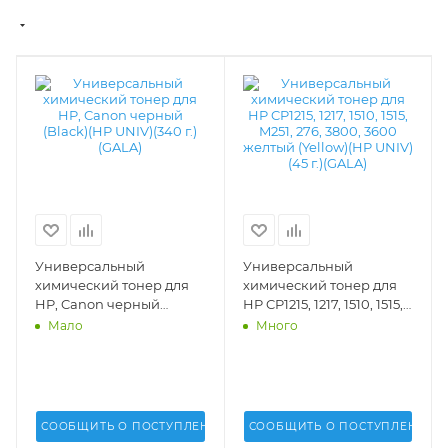
Универсальный
Универсальный
химический тонер для
химический тонер для
HP, Canon черный
HP CP1215, 1217, 1510, 1515,
(Black)(HP UNIV)(340 г.)
M251, 276, 3800, 3600
Мало
Много
(GALA) - GALA-HP-1215-
желтый (Yellow)(HP UNIV)
340-K
(45 г.)(GALA) - GALA-HP-
1215-45-Y
СООБЩИТЬ О ПОСТУПЛЕНИИ
СООБЩИТЬ О ПОСТУПЛЕНИИ