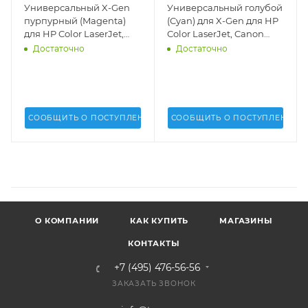
Универсальный X-Gen
Универсальный голубой
пурпурный (Magenta)
(Cyan) для X-Gen для HP
для HP Color LaserJet,
Color LaserJet, Canon
Canon (1кг.)(MPT-2025)
(1кг.)(MPT-2025)(Uninet
Достаточно
Достаточно
(Uninet USA) - 17426
USA) - 17425
СООБЩИТЬ О ПОСТУПЛЕНИИ
СООБЩИТЬ О ПОСТУПЛЕНИИ
О КОМПАНИИ
КАК КУПИТЬ
МАГАЗИНЫ
КОНТАКТЫ
+7 (495) 476-56-56
ЗАКАЗАТЬ ЗВОНОК