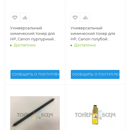
Универсальный
Универсальный
химический тонер для
химический тонер для
HP, Canon пурпурный
HP, Canon голубой
(Magenta)(HP UNIV)(1 кг.)
(Cyan)(HP UNIV)(1 кг.)
Достаточно
Достаточно
(GALA) - GALA-HP1215-M
(GALA) - GALA-HP1215-C
СООБЩИТЬ О ПОСТУПЛЕНИИ
СООБЩИТЬ О ПОСТУПЛЕНИИ