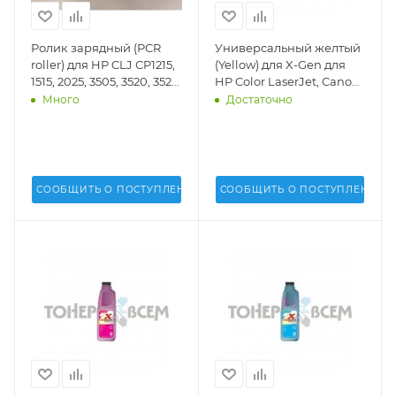
Ролик зарядный (PCR
Универсальный желтый
roller) для HP CLJ СP1215,
(Yellow) для X-Gen для
1515, 2025, 3505, 3520, 3525,
HP Color LaserJet, Canon
3530, 3600, 3800, 4025,
(1кг.)(MPT-2025)(Uninet
Много
Достаточно
4525, M551, 575, Pro M251,
USA) - 17427
276, 351, 375, 451, 475, 476
hard (DV Inc.) - DV-PCR-
HP1215-H
СООБЩИТЬ О ПОСТУПЛЕНИИ
СООБЩИТЬ О ПОСТУПЛЕНИИ