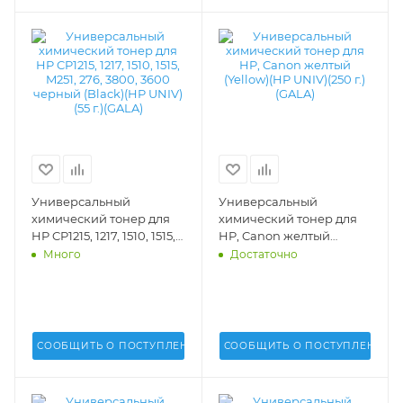
Универсальный
Универсальный
химический тонер для
химический тонер для
HP CP1215, 1217, 1510, 1515,
HP, Canon желтый
M251, 276, 3800, 3600
(Yellow)(HP UNIV)(250 г.)
Много
Достаточно
черный (Black)(HP UNIV)
(GALA) - GALA-HP-1215-
(55 г.)(GALA) - GALA-HP-
250-Y
1215-55-K
СООБЩИТЬ О ПОСТУПЛЕНИИ
СООБЩИТЬ О ПОСТУПЛЕНИИ