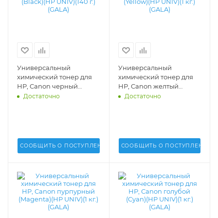
Универсальный
Универсальный
химический тонер для
химический тонер для
HP, Canon черный
HP, Canon желтый
(Black)(HP UNIV)(140 г.)
(Yellow)(HP UNIV)(1 кг.)
Достаточно
Достаточно
(GALA) - TN-HP-1215-140
(GALA) - GALA-HP1215-Y
СООБЩИТЬ О ПОСТУПЛЕНИИ
СООБЩИТЬ О ПОСТУПЛЕНИИ