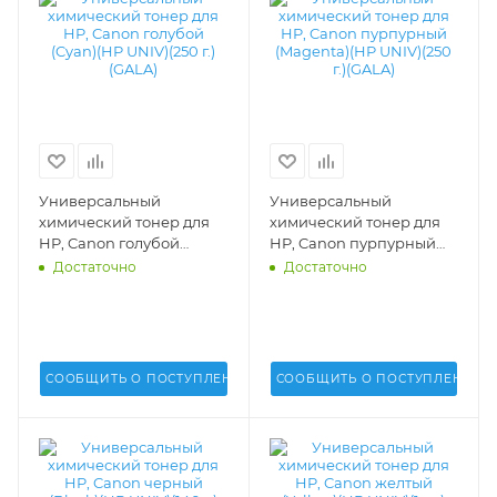
Универсальный
Универсальный
химический тонер для
химический тонер для
HP, Canon голубой
HP, Canon пурпурный
(Cyan)(HP UNIV)(250 г.)
(Magenta)(HP UNIV)(250
Достаточно
Достаточно
(GALA) - GALA-HP-1215-
г.)(GALA) - GALA-HP-1215-
100-C
100-M
СООБЩИТЬ О ПОСТУПЛЕНИИ
СООБЩИТЬ О ПОСТУПЛЕНИИ