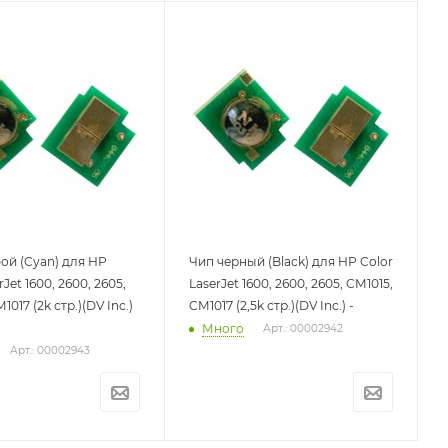
ой (Cyan) для HP
Чип черный (Black) для HP Color
rJet 1600, 2600, 2605,
LaserJet 1600, 2600, 2605, CM1015,
1017 (2k стр.)(DV Inc.)
CM1017 (2,5k стр.)(DV Inc.) -
Много
Арт.: 00002942
Арт.: 00002943