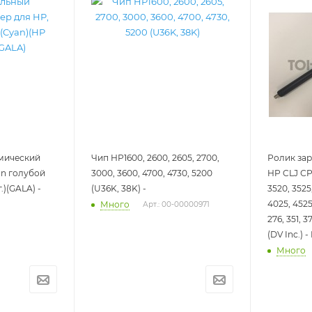
мический
Чип HP1600, 2600, 2605, 2700,
Ролик зар
on голубой
3000, 3600, 4700, 4730, 5200
HP CLJ СP1
.)(GALA) -
(U36K, 38K) -
3520, 3525
4025, 4525
Много
Арт.: 00-00000971
276, 351, 3
(DV Inc.)
Много