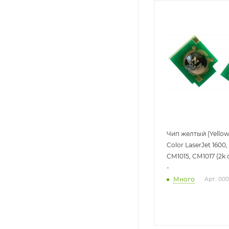
Чип желтый (Yellow
Color LaserJet 1600,
CM1015, CM1017 (2k с
-
Много
Арт.: 00