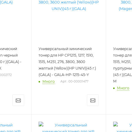
мический
Универсальный химический
Универса
on черный
тонер для HP CP1215, 1217, 1510,
тонер для 
 г.)(GALA) -
1515, M251, 276, 3800, 3600
1515, M251
K
желтый (Yellow)(HP UNIV)(45 г.)
пурпурный
(GALA) - GALA-HP-1215-45-Y
(45 г.)(GA
00002172
M
Много
Арт.: 00-00001477
Много