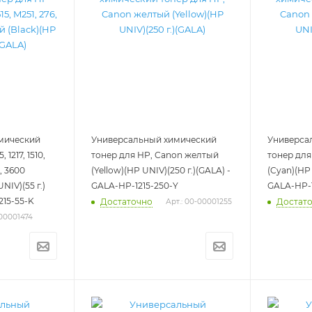
мический
Универсальный химический
Универса
 1217, 1510,
тонер для HP, Canon желтый
тонер для
0, 3600
(Yellow)(HP UNIV)(250 г.)(GALA) -
(Cyan)(HP 
NIV)(55 г.)
GALA-HP-1215-250-Y
GALA-HP-1
215-55-K
Достаточно
Достат
Арт.: 00-00001255
-00001474