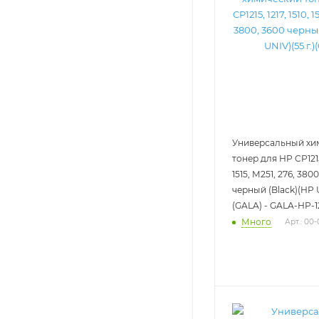
Универсальный хи
тонер для HP CP1215,
1515, M251, 276, 380
черный (Black)(HP U
(GALA) - GALA-HP-1
Много
Арт.: 00