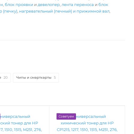
ан
,
блок проявки
и
девелопер
,
лента переноса
и
блок
 (печку)
,
нагревательный (печный) и прижимной вал
,
е
20
Чипы и смарткарты
5
Советуем