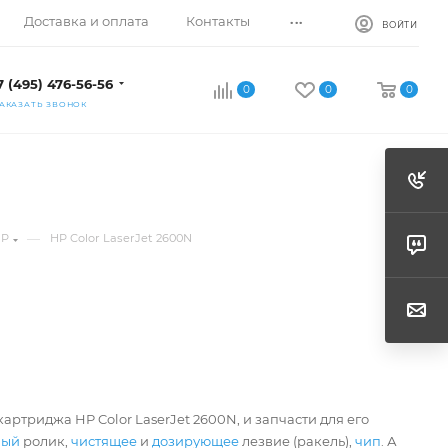
...
Доставка и оплата
Контакты
ВОЙТИ
7 (495) 476-56-56
0
0
0
АКАЗАТЬ ЗВОНОК
—
HP
HP Color LaserJet 2600N
артриджа HP Color LaserJet 2600N, и запчасти для его
ный
ролик,
чистящее
и
дозирующее
лезвие (ракель),
чип
. А