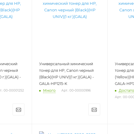
мический
Универсальный химический
Универса
on черный
тонер для HP, Canon черный
тонер для
 г.)(GALA) -
(Black)(HP UNIV)(1 кг.)(GALA) -
(Yellow)(H
GALA-HP1215-K
GALA-HP1
Много
Достат
т.: 00-00001252
Арт.: 00-00000996
Арт.: 00-00