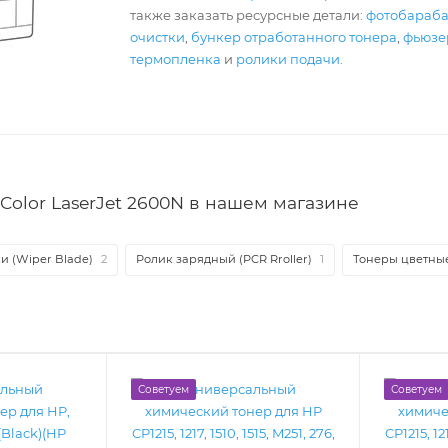
также заказать ресурсные детали:
фотобараб
очистки
,
бункер отработанного тонера
,
фьюзер
термопленка
и
ролики подачи
.
Color LaserJet 2600N в нашем магазине
и (Wiper Blade)
2
Ролик зарядный (PCR Rroller)
1
Тонеры цветны
Советуем
Советуем