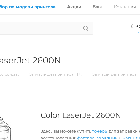
бор по модели принтера
Акции
Блог
Компания
+
З
LaserJet 2600N
—
—
устройству
Запчасти для принтера HP
Запчасти для принтера 
Color LaserJet 2600N
Здесь вы можете купить
тонеры
для заправки к
восстановления:
фотовал
,
зарядный
и
магнит