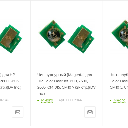
) для HP
Чип пурпурный (Magenta) для
Чип голуб
 2600, 2605,
HP Color LaserJet 1600, 2600,
Color Lase
тр.)(DV Inc.)
2605, CM1015, CM1017 (2k стр.)(DV
CM1015, CM
Inc.) -
-
Много
Много
002945
Арт.: 00002944