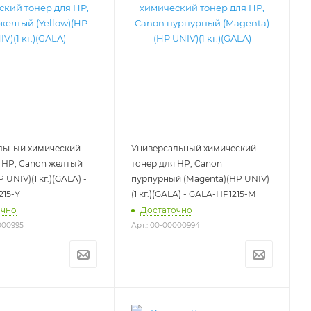
льный химический
Универсальный химический
 HP, Canon желтый
тонер для HP, Canon
P UNIV)(1 кг.)(GALA) -
пурпурный (Magenta)(HP UNIV)
215-Y
(1 кг.)(GALA) - GALA-HP1215-M
очно
Достаточно
000995
Арт.: 00-00000994