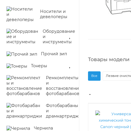
Носители и
девелоперы
Оборудование
и
инструменты
Прочий зип
Товары модели 
Тонеры
Все
Лезвие очистк
Ремкомплекты
и
восстановление
фотобарабанов
Фотобарабаны
и
драмкартриджи
Чернила