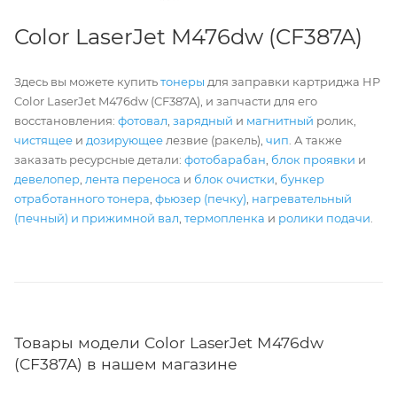
Color LaserJet M476dw (CF387A)
Здесь вы можете купить
тонеры
для заправки картриджа HP
Color LaserJet M476dw (CF387A), и запчасти для его
восстановления:
фотовал
,
зарядный
и
магнитный
ролик,
чистящее
и
дозирующее
лезвие (ракель),
чип
. А также
заказать ресурсные детали:
фотобарабан
,
блок проявки
и
девелопер
,
лента переноса
и
блок очистки
,
бункер
отработанного тонера
,
фьюзер (печку)
,
нагревательный
(печный) и прижимной вал
,
термопленка
и
ролики подачи
.
Товары модели Color LaserJet M476dw
(CF387A) в нашем магазине