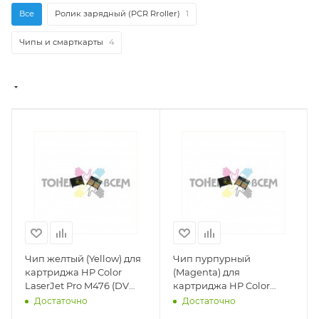
Все
Ролик зарядный (PCR Rroller)
1
Чипы и смарткарты
4
Чип желтый (Yellow) для
Чип пурпурный
картриджа HP Color
(Magenta) для
LaserJet Pro M476 (DV
картриджа HP Color
Inc.) -
LaserJet Pro M476 (DV
Достаточно
Достаточно
Inc.) -