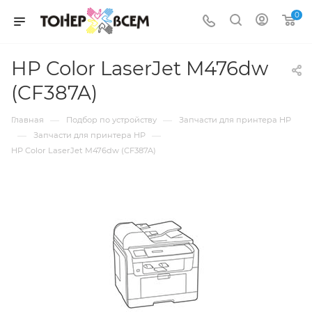
0
HP Color LaserJet M476dw
(CF387A)
—
—
Главная
Подбор по устройству
Запчасти для принтера HP
—
—
Запчасти для принтера HP
HP Color LaserJet M476dw (CF387A)