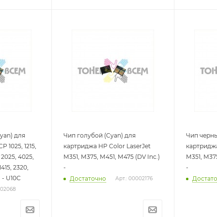
yan) для
Чип голубой (Cyan) для
Чип черны
 1025, 1215,
картриджа HP Color LaserJet
картриджа
, 2025, 4025,
M351, M375, M451, M475 (DV Inc.)
M351, M375
1415, 2320,
-
-
) - U10C
Достаточно
Достат
Арт.: 00002176
002068