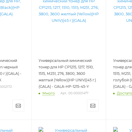
мический
Универсальный химический
Универса
on черный
тонер для HP CP1215, 1217, 1510,
тонер для 
 г.)(GALA) -
1515, M251, 276, 3800, 3600
1515, M251
K
желтый (Yellow)(HP UNIV)(45 г.)
голубой (C
(GALA) - GALA-HP-1215-45-Y
(GALA) - 
00002172
Много
Достат
Арт.: 00-00001477