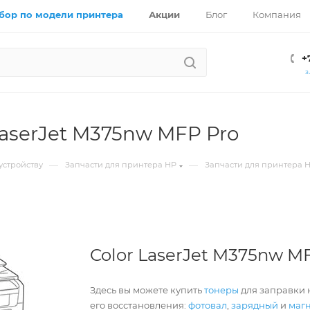
бор по модели принтера
Акции
Блог
Компания
+
З
LaserJet M375nw MFP Pro
—
—
устройству
Запчасти для принтера HP
Запчасти для принтера 
Color LaserJet M375nw M
Здесь вы можете купить
тонеры
для заправки к
его восстановления:
фотовал
,
зарядный
и
маг