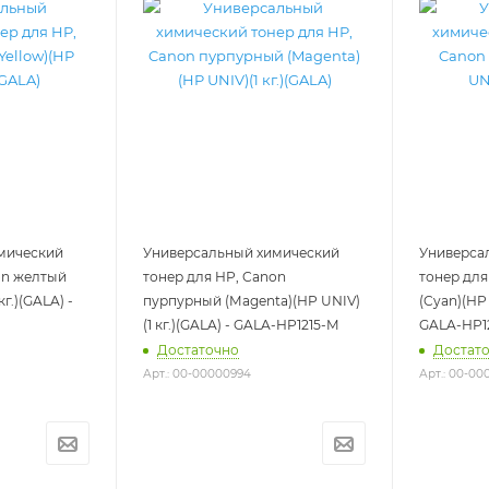
мический
Универсальный химический
Универса
on желтый
тонер для HP, Canon
тонер для
кг.)(GALA) -
пурпурный (Magenta)(HP UNIV)
(Cyan)(HP 
(1 кг.)(GALA) - GALA-HP1215-M
GALA-HP1
Достаточно
Достат
Арт.: 00-00000994
Арт.: 00-00