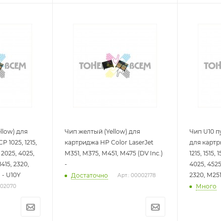
llow) для
Чип желтый (Yellow) для
Чип U10 п
 1025, 1215,
картриджа HP Color LaserJet
для картр
, 2025, 4025,
M351, M375, M451, M475 (DV Inc.)
1215, 1515, 
1415, 2320,
-
4025, 4525;
 - U10Y
2320, M251
Достаточно
Арт.: 00002178
Много
002070