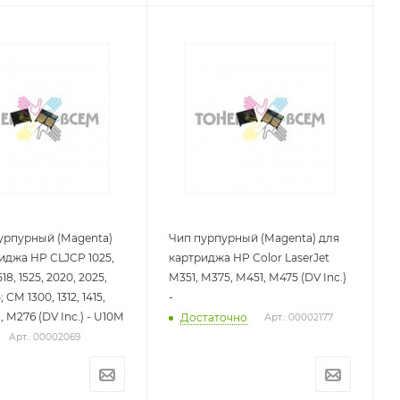
урпурный (Magenta)
Чип пурпурный (Magenta) для
иджа HP CLJCP 1025,
картриджа HP Color LaserJet
1518, 1525, 2020, 2025,
M351, M375, M451, M475 (DV Inc.)
 CM 1300, 1312, 1415,
-
, M276 (DV Inc.) - U10M
Достаточно
Арт.: 00002177
Арт.: 00002069