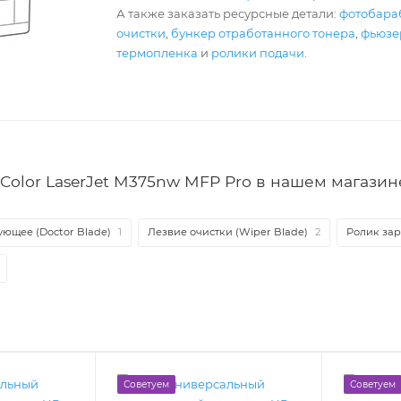
А также заказать ресурсные детали:
фотобара
очистки
,
бункер отработанного тонера
,
фьюзер
термопленка
и
ролики подачи
.
Color LaserJet M375nw MFP Pro в нашем магазин
ющее (Doctor Blade)
1
Лезвие очистки (Wiper Blade)
2
Ролик зар
Советуем
Советуем