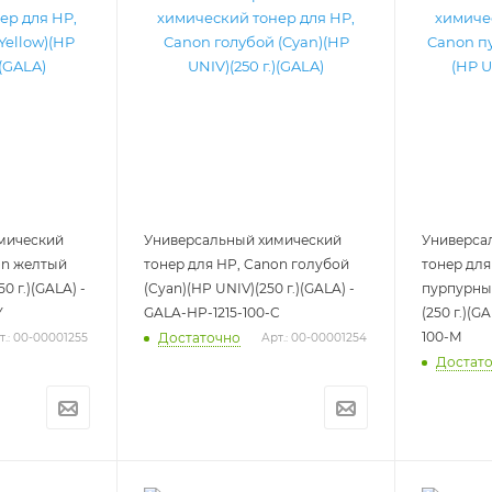
мический
Универсальный химический
Универса
on желтый
тонер для HP, Canon голубой
тонер для
0 г.)(GALA) -
(Cyan)(HP UNIV)(250 г.)(GALA) -
пурпурный
Y
GALA-HP-1215-100-C
(250 г.)(G
100-M
Достаточно
т.: 00-00001255
Арт.: 00-00001254
Достат