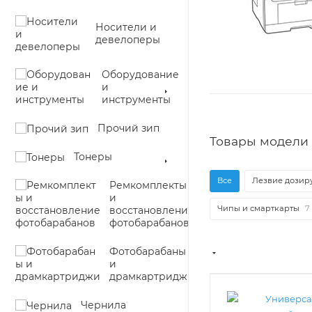
Носители и
девелоперы
Оборудование
и
инструменты
Прочий зип
Товары модели 
Тонеры
Все
Лезвие дозиру
Ремкомплекты
и
Чипы и смарткарты
7
восстановление
фотобарабанов
Фотобарабаны
и
драмкартриджи
Чернила