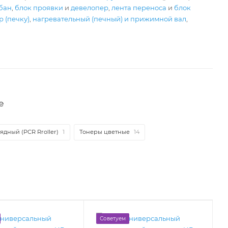
бан
,
блок проявки
и
девелопер
,
лента переноса
и
блок
 (печку)
,
нагревательный (печный) и прижимной вал
,
е
ядный (PCR Rroller)
1
Тонеры цветные
14
Советуем