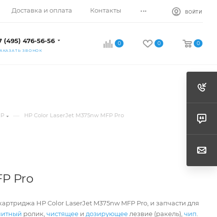
...
Доставка и оплата
Контакты
ВОЙТИ
7 (495) 476-56-56
0
0
0
АКАЗАТЬ ЗВОНОК
—
HP
HP Color LaserJet M375nw MFP Pro
FP Pro
артриджа HP Color LaserJet M375nw MFP Pro, и запчасти для
нитный
ролик,
чистящее
и
дозирующее
лезвие (ракель),
чип
.