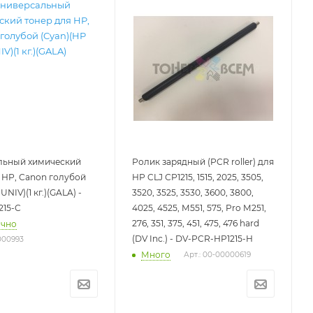
льный химический
Ролик зарядный (PCR roller) для
 HP, Canon голубой
HP CLJ СP1215, 1515, 2025, 3505,
UNIV)(1 кг.)(GALA) -
3520, 3525, 3530, 3600, 3800,
215-C
4025, 4525, M551, 575, Pro M251,
276, 351, 375, 451, 475, 476 hard
очно
(DV Inc.) - DV-PCR-HP1215-H
000993
Много
Арт.: 00-00000619