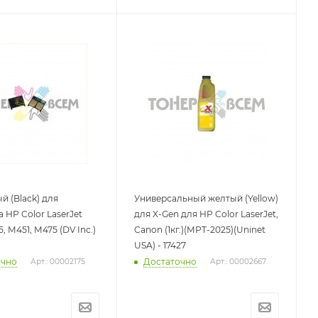
й (Black) для
Универсальный желтый (Yellow)
 HP Color LaserJet
для X-Gen для HP Color LaserJet,
, M451, M475 (DV Inc.)
Canon (1кг.)(MPT-2025)(Uninet
USA) - 17427
очно
Достаточно
Арт.: 00002175
Арт.: 00002667