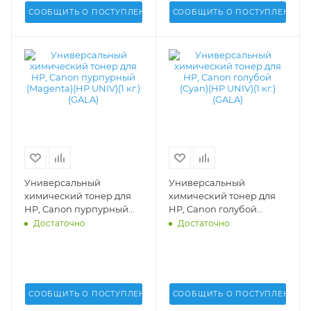
СООБЩИТЬ О ПОСТУПЛЕНИИ
СООБЩИТЬ О ПОСТУПЛЕНИИ
Универсальный
Универсальный
химический тонер для
химический тонер для
HP, Canon пурпурный
HP, Canon голубой
(Magenta)(HP UNIV)(1 кг.)
(Cyan)(HP UNIV)(1 кг.)
Достаточно
Достаточно
(GALA) - GALA-HP1215-M
(GALA) - GALA-HP1215-C
СООБЩИТЬ О ПОСТУПЛЕНИИ
СООБЩИТЬ О ПОСТУПЛЕНИИ