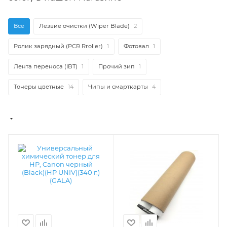
Все
Лезвие очистки (Wiper Blade)
2
Ролик зарядный (PCR Rroller)
1
Фотовал
1
Лента переноса (IBT)
1
Прочий зип
1
Тонеры цветные
14
Чипы и смарткарты
4