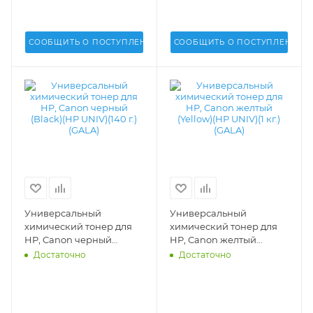
СООБЩИТЬ О ПОСТУПЛЕНИИ
СООБЩИТЬ О ПОСТУПЛЕНИИ
Универсальный
Универсальный
химический тонер для
химический тонер для
HP, Canon черный
HP, Canon желтый
(Black)(HP UNIV)(140 г.)
(Yellow)(HP UNIV)(1 кг.)
Достаточно
Достаточно
(GALA) - TN-HP-1215-140
(GALA) - GALA-HP1215-Y