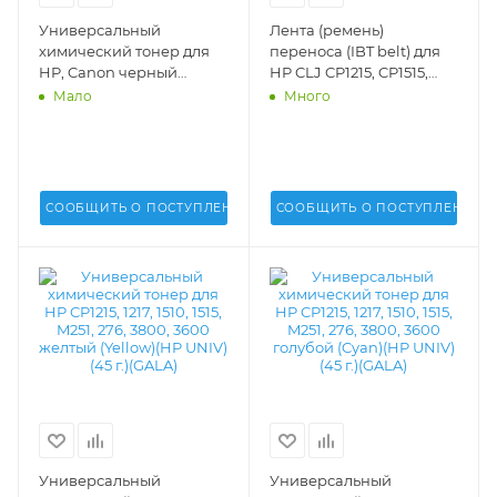
Универсальный
Лента (ремень)
химический тонер для
переноса (IBT belt) для
HP, Canon черный
HP CLJ CP1215, CP1515,
(Black)(HP UNIV)(340 г.)
CM1312, CM1415 (Q3675A)
Мало
Много
(GALA) - GALA-HP-1215-
(RM1-4436-000)(DV Inc.) -
340-K
Q3675A, RM1-4436-000
СООБЩИТЬ О ПОСТУПЛЕНИИ
СООБЩИТЬ О ПОСТУПЛЕНИИ
Универсальный
Универсальный