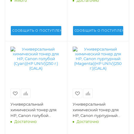
Много
Достаточно
черный (Black)(HP UNIV)
(GALA) - GALA-HP-1215-
(55 г.)(GALA) - GALA-HP-
250-Y
1215-55-K
СООБЩИТЬ О ПОСТУПЛЕНИИ
СООБЩИТЬ О ПОСТУПЛЕНИИ
Универсальный
Универсальный
химический тонер для
химический тонер для
HP, Canon голубой
HP, Canon пурпурный
(Cyan)(HP UNIV)(250 г.)
(Magenta)(HP UNIV)(250
Достаточно
Достаточно
(GALA) - GALA-HP-1215-
г.)(GALA) - GALA-HP-1215-
100-C
100-M