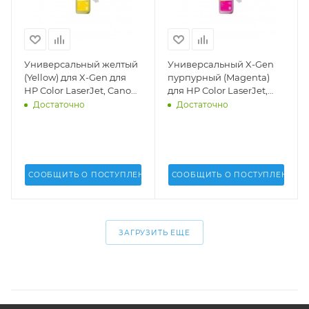
Универсальный желтый
Универсальный X-Gen
(Yellow) для X-Gen для
пурпурный (Magenta)
HP Color LaserJet, Canon
для HP Color LaserJet,
(1кг.)(MPT-2025)(Uninet
Canon (1кг.)(MPT-2025)
Достаточно
Достаточно
USA) - 17427
(Uninet USA) - 17426
СООБЩИТЬ О ПОСТУПЛЕНИИ
СООБЩИТЬ О ПОСТУПЛЕНИИ
ЗАГРУЗИТЬ ЕЩЕ