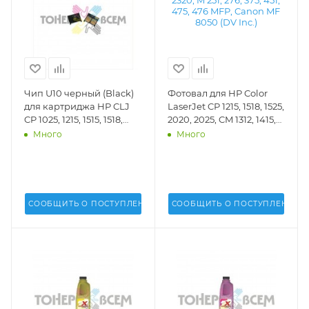
Чип U10 черный (Black)
Фотовал для HP Color
для картриджа HP CLJ
LaserJet CP 1215, 1518, 1525,
CP 1025, 1215, 1515, 1518,
2020, 2025, CM 1312, 1415,
1525, 2020, 2025, 4025,
2320, M 251, 276, 375, 451,
Много
Много
4525; CM 1300, 1312, 1415,
475, 476 MFP, Canon MF
2320, M251, M276 (DV Inc.)
8050 (DV Inc.) -
- U10K
CB540A/CE320A
СООБЩИТЬ О ПОСТУПЛЕНИИ
СООБЩИТЬ О ПОСТУПЛЕНИИ