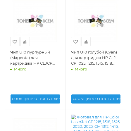
Чип U10 пурпурный
Чип U10 голубой (Cyan)
(Magenta) для
для картриджа HP CLJ
картриджа HP CLJCP
CP 1025, 1215, 1515, 1518,
1025, 1215, 1515, 1518, 1525,
1525, 2020, 2025, 4025,
Много
Много
2020, 2025, 4025, 4525; CM
4525; CM 1300, 1312, 1415,
1300, 1312, 1415, 2320, M251,
2320, M251, M276 (DV Inc.)
M276 (DV Inc.) - U10M
- U10C
СООБЩИТЬ О ПОСТУПЛЕНИИ
СООБЩИТЬ О ПОСТУПЛЕНИИ