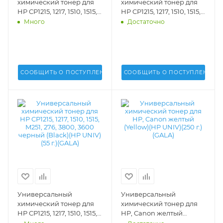
химический тонер для
химический тонер для
HP CP1215, 1217, 1510, 1515,
HP CP1215, 1217, 1510, 1515,
M251, 276, 3800, 3600
M251, 276, 3800, 3600
Много
Достаточно
желтый (Yellow)(HP UNIV)
голубой (Cyan)(HP UNIV)
(45 г.)(GALA) - GALA-HP-
(45 г.)(GALA) - GALA-HP-
1215-45-Y
1215-45-C
СООБЩИТЬ О ПОСТУПЛЕНИИ
СООБЩИТЬ О ПОСТУПЛЕНИИ
Универсальный
Универсальный
химический тонер для
химический тонер для
HP CP1215, 1217, 1510, 1515,
HP, Canon желтый
M251, 276, 3800, 3600
(Yellow)(HP UNIV)(250 г.)