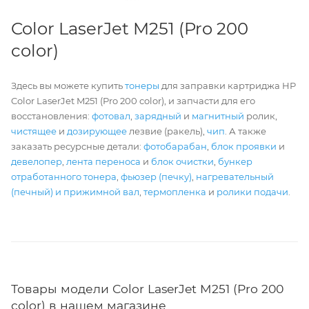
Color LaserJet M251 (Pro 200
color)
Здесь вы можете купить
тонеры
для заправки картриджа HP
Color LaserJet M251 (Pro 200 color), и запчасти для его
восстановления:
фотовал
,
зарядный
и
магнитный
ролик,
чистящее
и
дозирующее
лезвие (ракель),
чип
. А также
заказать ресурсные детали:
фотобарабан
,
блок проявки
и
девелопер
,
лента переноса
и
блок очистки
,
бункер
отработанного тонера
,
фьюзер (печку)
,
нагревательный
(печный) и прижимной вал
,
термопленка
и
ролики подачи
.
Товары модели Color LaserJet M251 (Pro 200
color) в нашем магазине