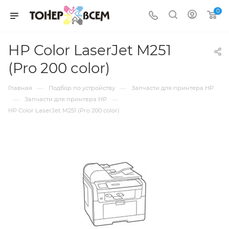
0
HP Color LaserJet M251
(Pro 200 color)
—
—
Главная
Подбор по устройству
Запчасти для принтера HP
—
—
Запчасти для принтера HP
HP Color LaserJet M251 (Pro 200 color)