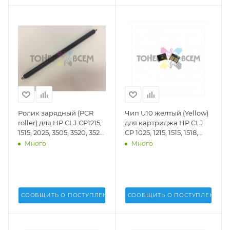
Ролик зарядный (PCR
Чип U10 желтый (Yellow)
roller) для HP CLJ СP1215,
для картриджа HP CLJ
1515, 2025, 3505, 3520, 3525,
CP 1025, 1215, 1515, 1518,
3530, 3600, 3800, 4025,
1525, 2020, 2025, 4025,
Много
Много
4525, M551, 575, Pro M251,
4525; CM 1300, 1312, 1415,
276, 351, 375, 451, 475, 476
2320, M251, M276 (DV Inc.)
hard (DV Inc.) - DV-PCR-
- U10Y
HP1215-H
СООБЩИТЬ О ПОСТУПЛЕНИИ
СООБЩИТЬ О ПОСТУПЛЕНИИ