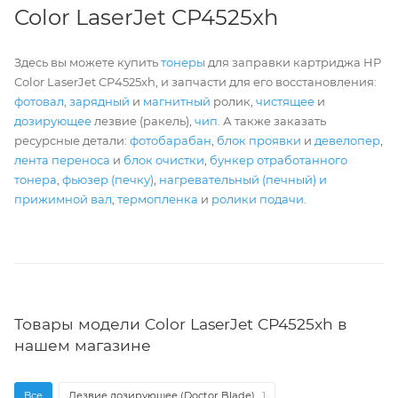
Color LaserJet CP4525xh
Здесь вы можете купить
тонеры
для заправки картриджа HP
Color LaserJet CP4525xh, и запчасти для его восстановления:
фотовал
,
зарядный
и
магнитный
ролик,
чистящее
и
дозирующее
лезвие (ракель),
чип
. А также заказать
ресурсные детали:
фотобарабан
,
блок проявки
и
девелопер
,
лента переноса
и
блок очистки
,
бункер отработанного
тонера
,
фьюзер (печку)
,
нагревательный (печный) и
прижимной вал
,
термопленка
и
ролики подачи
.
Товары модели Color LaserJet CP4525xh в
нашем магазине
Все
Лезвие дозирующее (Doctor Blade)
1