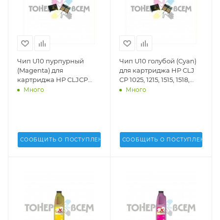
Чип U10 пурпурный
Чип U10 голубой (Cyan)
(Magenta) для
для картриджа HP CLJ
картриджа HP CLJCP
CP 1025, 1215, 1515, 1518,
1025, 1215, 1515, 1518, 1525,
1525, 2020, 2025, 4025,
Много
Много
2020, 2025, 4025, 4525; CM
4525; CM 1300, 1312, 1415,
1300, 1312, 1415, 2320, M251,
2320, M251, M276 (DV Inc.)
M276 (DV Inc.) - U10M
- U10C
СООБЩИТЬ О ПОСТУПЛЕНИИ
СООБЩИТЬ О ПОСТУПЛЕНИИ