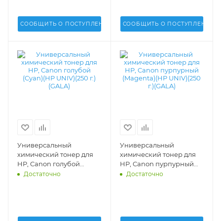
1215-55-K
СООБЩИТЬ О ПОСТУПЛЕНИИ
СООБЩИТЬ О ПОСТУПЛЕНИИ
Универсальный
Универсальный
химический тонер для
химический тонер для
HP, Canon голубой
HP, Canon пурпурный
(Cyan)(HP UNIV)(250 г.)
(Magenta)(HP UNIV)(250
Достаточно
Достаточно
(GALA) - GALA-HP-1215-
г.)(GALA) - GALA-HP-1215-
100-C
100-M