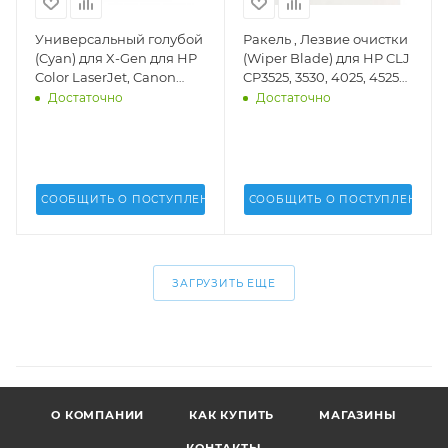
Универсальный голубой
Ракель , Лезвие очистки
(Cyan) для X-Gen для HP
(Wiper Blade) для HP CLJ
Color LaserJet, Canon
CP3525, 3530, 4025, 4525
(1кг.)(MPT-2025)(Uninet
(DV Inc.) - DV-WB-H3525-1
Достаточно
Достаточно
USA) - 17425
СООБЩИТЬ О ПОСТУПЛЕНИИ
СООБЩИТЬ О ПОСТУПЛЕНИИ
ЗАГРУЗИТЬ ЕЩЕ
О КОМПАНИИ
КАК КУПИТЬ
МАГАЗИНЫ