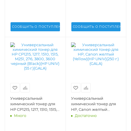
пурпурный (Magenta)
голубой (Cyan)(HP UNIV)
(HP UNIV)(45 г.)(GALA) -
(45 г.)(GALA) - GALA-HP-
GALA-HP-1215-45-M
1215-45-C
СООБЩИТЬ О ПОСТУПЛЕНИИ
СООБЩИТЬ О ПОСТУПЛЕНИИ
Универсальный
Универсальный
химический тонер для
химический тонер для
HP CP1215, 1217, 1510, 1515,
HP, Canon желтый
M251, 276, 3800, 3600
(Yellow)(HP UNIV)(250 г.)
Много
Достаточно
черный (Black)(HP UNIV)
(GALA) - GALA-HP-1215-
(55 г.)(GALA) - GALA-HP-
250-Y