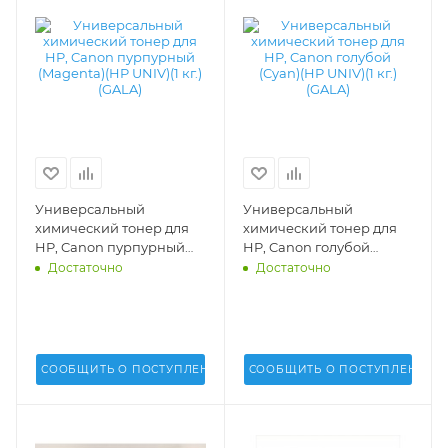
Универсальный
Универсальный
химический тонер для
химический тонер для
HP, Canon пурпурный
HP, Canon голубой
(Magenta)(HP UNIV)(1 кг.)
(Cyan)(HP UNIV)(1 кг.)
Достаточно
Достаточно
(GALA) - GALA-HP1215-M
(GALA) - GALA-HP1215-C
СООБЩИТЬ О ПОСТУПЛЕНИИ
СООБЩИТЬ О ПОСТУПЛЕНИИ