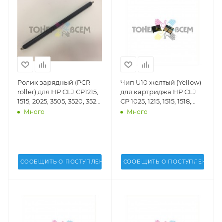
Ролик зарядный (PCR
Чип U10 желтый (Yellow)
roller) для HP CLJ СP1215,
для картриджа HP CLJ
1515, 2025, 3505, 3520, 3525,
CP 1025, 1215, 1515, 1518,
3530, 3600, 3800, 4025,
1525, 2020, 2025, 4025,
Много
Много
4525, M551, 575, Pro M251,
4525; CM 1300, 1312, 1415,
276, 351, 375, 451, 475, 476
2320, M251, M276 (DV Inc.)
hard (DV Inc.) - DV-PCR-
- U10Y
HP1215-H
СООБЩИТЬ О ПОСТУПЛЕНИИ
СООБЩИТЬ О ПОСТУПЛЕНИИ