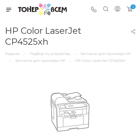
0
HP Color LaserJet
CP4525xh
—
—
Главная
Подбор по устройству
Запчасти для принтера HP
—
—
Запчасти для принтера HP
HP Color LaserJet CP4525xh