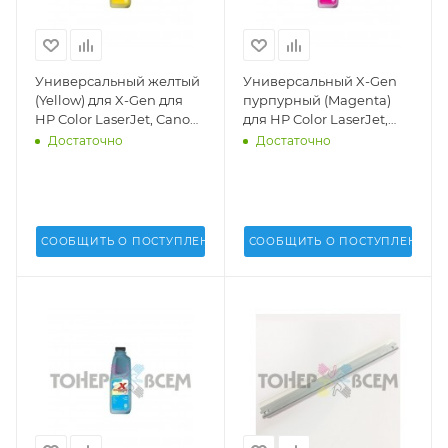
Универсальный желтый
Универсальный X-Gen
(Yellow) для X-Gen для
пурпурный (Magenta)
HP Color LaserJet, Canon
для HP Color LaserJet,
(1кг.)(MPT-2025)(Uninet
Canon (1кг.)(MPT-2025)
Достаточно
Достаточно
USA) - 17427
(Uninet USA) - 17426
СООБЩИТЬ О ПОСТУПЛЕНИИ
СООБЩИТЬ О ПОСТУПЛЕНИИ