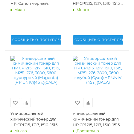
HP, Canon черный
HP CP1215, 1217, 1510, 1515,
(Black)(HP UNIV)(340 г.)
M251, 276, 3800, 3600
Мало
Много
(GALA) - GALA-HP-1215-
желтый (Yellow)(HP UNIV)
340-K
(45 г.)(GALA) - GALA-HP-
1215-45-Y
СООБЩИТЬ О ПОСТУПЛЕНИИ
СООБЩИТЬ О ПОСТУПЛЕНИИ
Универсальный
Универсальный
химический тонер для
химический тонер для
HP CP1215, 1217, 1510, 1515,
HP CP1215, 1217, 1510, 1515,
M251, 276, 3800, 3600
M251, 276, 3800, 3600
Много
Достаточно