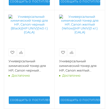
СООБЩИТЬ О ПОСТУПЛЕНИИ
СООБЩИТЬ О ПОСТУПЛЕНИИ
Универсальный
Универсальный
химический тонер для
химический тонер для
HP, Canon черный
HP, Canon желтый
(Black)(HP UNIV)(140 г.)
(Yellow)(HP UNIV)(1 кг.)
Достаточно
Достаточно
(GALA) - TN-HP-1215-140
(GALA) - GALA-HP1215-Y
СООБЩИТЬ О ПОСТУПЛЕНИИ
СООБЩИТЬ О ПОСТУПЛЕНИИ