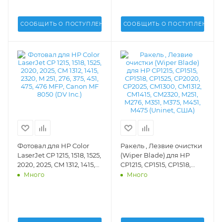
- U10C
- U10K
СООБЩИТЬ О ПОСТУПЛЕНИИ
СООБЩИТЬ О ПОСТУПЛЕНИИ
Фотовал для HP Color
Ракель , Лезвие очистки
LaserJet CP 1215, 1518, 1525,
(Wiper Blade) для HP
2020, 2025, CM 1312, 1415,
CP1215, CP1515, CP1518,
2320, M 251, 276, 375, 451,
CP1525, CP2020, CP2025,
Много
Много
475, 476 MFP, Canon MF
CM1300, CM1312, CM1415,
8050 (DV Inc.) -
CM2320, M251, M276, M351,
CB540A/CE320A
M375, M451, M475 (Uninet,
США) - 12611