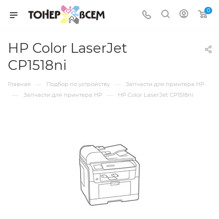
0
HP Color LaserJet
CP1518ni
—
—
Главная
Подбор по устройству
Запчасти для принтера HP
—
—
Запчасти для принтера HP
HP Color LaserJet CP1518ni