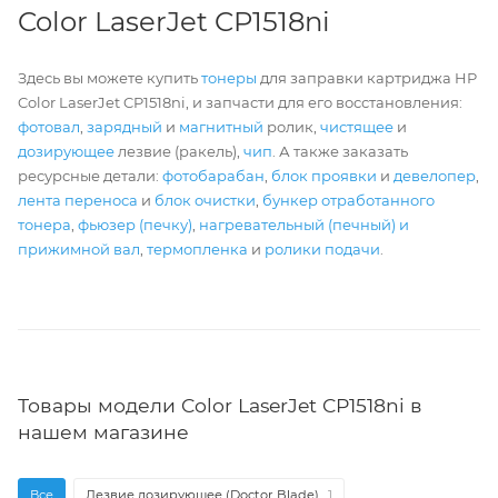
Color LaserJet CP1518ni
Здесь вы можете купить
тонеры
для заправки картриджа HP
Color LaserJet CP1518ni, и запчасти для его восстановления:
фотовал
,
зарядный
и
магнитный
ролик,
чистящее
и
дозирующее
лезвие (ракель),
чип
. А также заказать
ресурсные детали:
фотобарабан
,
блок проявки
и
девелопер
,
лента переноса
и
блок очистки
,
бункер отработанного
тонера
,
фьюзер (печку)
,
нагревательный (печный) и
прижимной вал
,
термопленка
и
ролики подачи
.
Товары модели Color LaserJet CP1518ni в
нашем магазине
Все
Лезвие дозирующее (Doctor Blade)
1