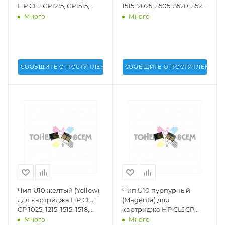
HP CLJ CP1215, CP1515,
1515, 2025, 3505, 3520, 3525,
CM1312, CM1415 (Q3675A)
3530, 3600, 3800, 4025,
Много
Много
(RM1-4436-000)(DV Inc.) -
4525, M551, 575, Pro M251,
Q3675A, RM1-4436-000
276, 351, 375, 451, 475, 476
hard (DV Inc.) - DV-PCR-
HP1215-H
СООБЩИТЬ О ПОСТУПЛЕНИИ
СООБЩИТЬ О ПОСТУПЛЕНИИ
Чип U10 желтый (Yellow)
Чип U10 пурпурный
для картриджа HP CLJ
(Magenta) для
CP 1025, 1215, 1515, 1518,
картриджа HP CLJCP
1525, 2020, 2025, 4025,
1025, 1215, 1515, 1518, 1525,
Много
Много