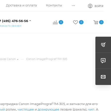
...
Доставка и оплата
Контакты
ВОЙТИ
7 (495) 476-56-56
0
0
0
АКАЗАТЬ ЗВОНОК
—
еров Canon
Canon ImagePrograf TM-305
артриджа Canon ImagePrograf TM-305, и запчасти для его
ный
ролик,
чистящее
и
дозирующее
лезвие (ракель),
чип
. А