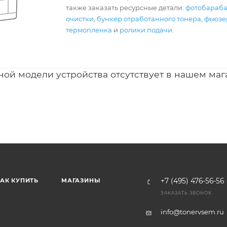
также заказать ресурсные детали:
фотобараб
очистки
,
бункер отработанного тонера
,
фьюзер
термопленка
и
ролики подачи
.
ной модели устройства отсутствует в нашем маг
АК КУПИТЬ
МАГАЗИНЫ
+7 (495) 476-56-56
ЗАКАЗАТЬ ЗВОНОК
info@tonervsem.ru