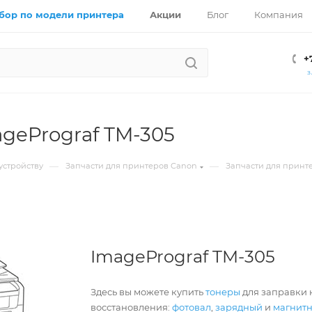
бор по модели принтера
Акции
Блог
Компания
+
З
gePrograf TM-305
—
—
устройству
Запчасти для принтеров Canon
Запчасти для принт
ImagePrograf TM-305
Здесь вы можете купить
тонеры
для заправки к
восстановления:
фотовал
,
зарядный
и
магнит