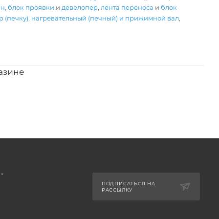
ан
,
блок проявки
и
девелопер
,
лента переноса
и
блок
 (печку)
,
нагревательный (печный) и прижимной вал
,
азине
ПОДПИСАТЬСЯ НА
РАССЫЛКУ