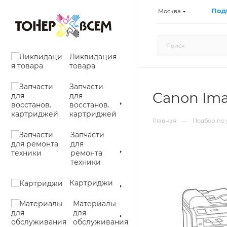
Под
Москва
Ликвидация
товара
Запчасти
Canon Ima
для
восстанов.
картриджей
—
Главная
Подбор по 
Запчасти
для
ремонта
техники
Картриджи
Материалы
для
обслуживания