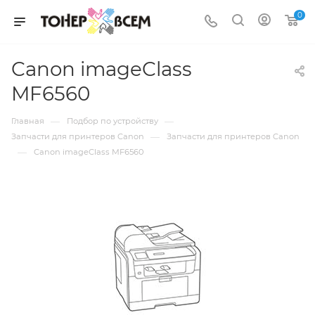
0
Canon imageClass
MF6560
—
—
Главная
Подбор по устройству
—
Запчасти для принтеров Canon
Запчасти для принтеров Canon
—
Canon imageClass MF6560