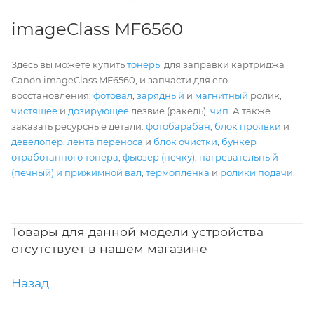
imageClass MF6560
Здесь вы можете купить
тонеры
для заправки картриджа
Canon imageClass MF6560, и запчасти для его
восстановления:
фотовал
,
зарядный
и
магнитный
ролик,
чистящее
и
дозирующее
лезвие (ракель),
чип
. А также
заказать ресурсные детали:
фотобарабан
,
блок проявки
и
девелопер
,
лента переноса
и
блок очистки
,
бункер
отработанного тонера
,
фьюзер (печку)
,
нагревательный
(печный) и прижимной вал
,
термопленка
и
ролики подачи
.
Товары для данной модели устройства
отсутствует в нашем магазине
Назад