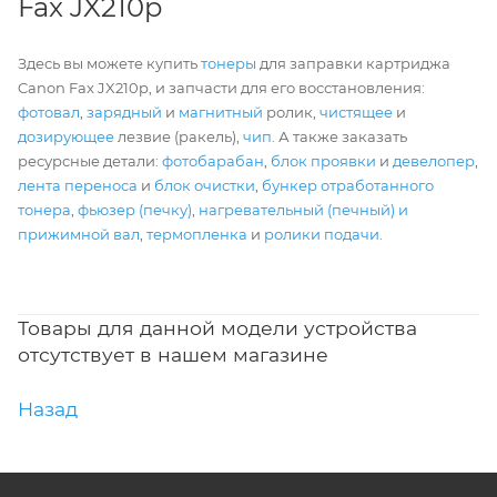
Fax JX210p
Здесь вы можете купить
тонеры
для заправки картриджа
Canon Fax JX210p, и запчасти для его восстановления:
фотовал
,
зарядный
и
магнитный
ролик,
чистящее
и
дозирующее
лезвие (ракель),
чип
. А также заказать
ресурсные детали:
фотобарабан
,
блок проявки
и
девелопер
,
лента переноса
и
блок очистки
,
бункер отработанного
тонера
,
фьюзер (печку)
,
нагревательный (печный) и
прижимной вал
,
термопленка
и
ролики подачи
.
Товары для данной модели устройства
отсутствует в нашем магазине
Назад