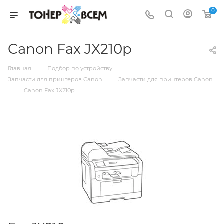
0
Canon Fax JX210p
—
—
Главная
Подбор по устройству
—
Запчасти для принтеров Canon
Запчасти для принтеров Canon
—
Canon Fax JX210p