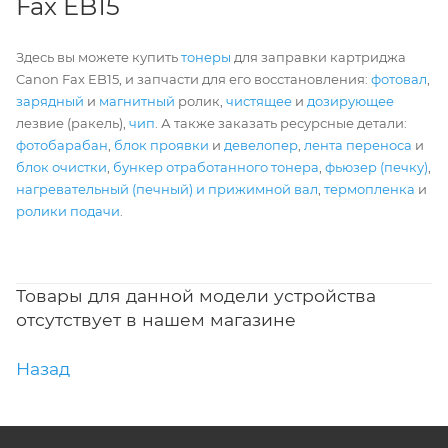
Fax EB15
Здесь вы можете купить
тонеры
для заправки картриджа
Canon Fax EB15, и запчасти для его восстановления:
фотовал
,
зарядный
и
магнитный
ролик,
чистящее
и
дозирующее
лезвие (ракель),
чип
. А также заказать ресурсные детали:
фотобарабан
,
блок проявки
и
девелопер
,
лента переноса
и
блок очистки
,
бункер отработанного тонера
,
фьюзер (печку)
,
нагревательный (печный) и прижимной вал
,
термопленка
и
ролики подачи
.
Товары для данной модели устройства
отсутствует в нашем магазине
Назад