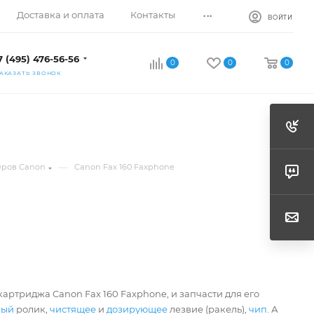
...
Доставка и оплата
Контакты
ВОЙТИ
7 (495) 476-56-56
0
0
0
АКАЗАТЬ ЗВОНОК
—
еров Canon
Canon Fax 160 Faxphone
артриджа Canon Fax 160 Faxphone, и запчасти для его
ный
ролик,
чистящее
и
дозирующее
лезвие (ракель),
чип
. А