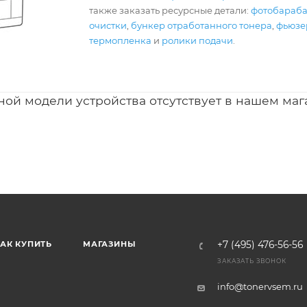
также заказать ресурсные детали:
фотобараб
очистки
,
бункер отработанного тонера
,
фьюзер
термопленка
и
ролики подачи
.
ной модели устройства отсутствует в нашем маг
АК КУПИТЬ
МАГАЗИНЫ
+7 (495) 476-56-56
ЗАКАЗАТЬ ЗВОНОК
info@tonervsem.ru