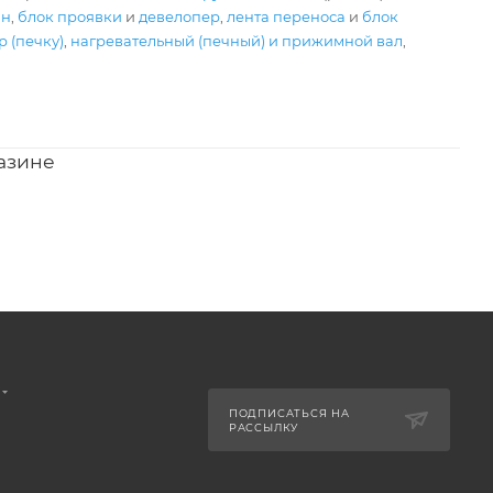
ан
,
блок проявки
и
девелопер
,
лента переноса
и
блок
 (печку)
,
нагревательный (печный) и прижимной вал
,
азине
ПОДПИСАТЬСЯ НА
РАССЫЛКУ