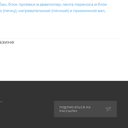
бан
,
блок проявки
и
девелопер
,
лента переноса
и
блок
 (печку)
,
нагревательный (печный) и прижимной вал
,
азине
ПОДПИСАТЬСЯ НА
РАССЫЛКУ