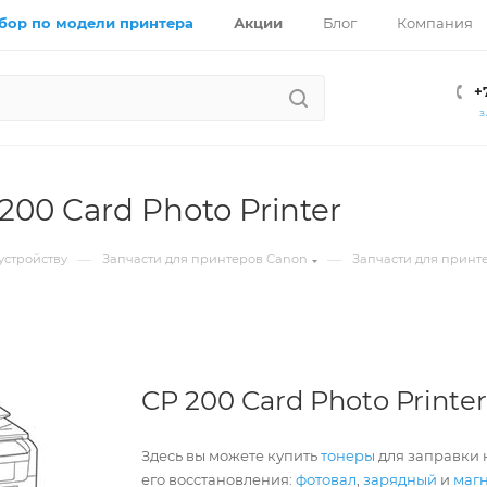
бор по модели принтера
Акции
Блог
Компания
+
З
200 Card Photo Printer
—
—
устройству
Запчасти для принтеров Canon
Запчасти для принт
CP 200 Card Photo Printe
Здесь вы можете купить
тонеры
для заправки к
его восстановления:
фотовал
,
зарядный
и
маг