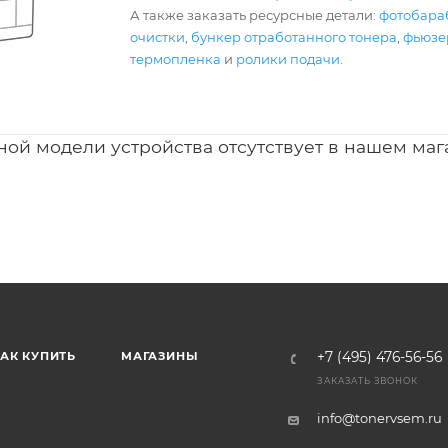
А также заказать ресурсные детали:
фотобара
очистки
,
бункер отработанного тонера
,
фьюзер
термопленка
и
ролики подачи
.
ной модели устройства отсутствует в нашем маг
АК КУПИТЬ
МАГАЗИНЫ
+7 (495) 476-56-56
ЗАКАЗАТЬ ЗВОНОК
info@tonervsem.ru