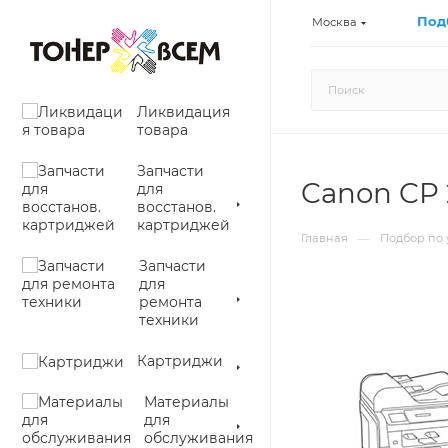
Под
Москва
Ликвидация
товара
Запчасти
Canon CP 
для
восстанов.
картриджей
—
Главная
Подбор по 
Запчасти
для
ремонта
техники
Картриджи
Материалы
для
обслуживания