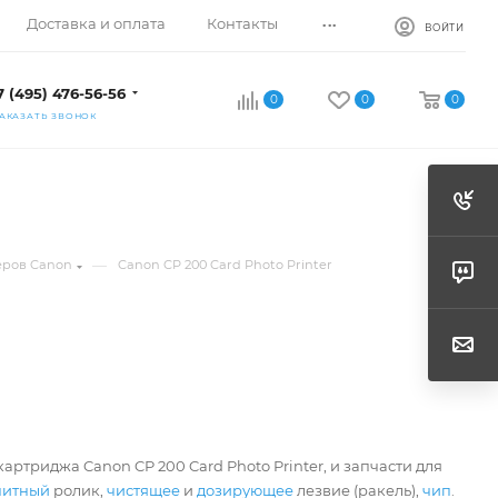
...
Доставка и оплата
Контакты
ВОЙТИ
7 (495) 476-56-56
0
0
0
АКАЗАТЬ ЗВОНОК
—
еров Canon
Canon CP 200 Card Photo Printer
r
артриджа Canon CP 200 Card Photo Printer, и запчасти для
нитный
ролик,
чистящее
и
дозирующее
лезвие (ракель),
чип
.