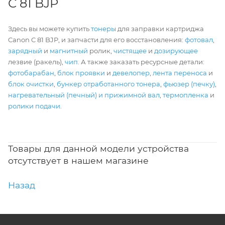
C 81 BJP
Здесь вы можете купить
тонеры
для заправки картриджа
Canon C 81 BJP, и запчасти для его восстановления:
фотовал
,
зарядный
и
магнитный
ролик,
чистящее
и
дозирующее
лезвие (ракель),
чип
. А также заказать ресурсные детали:
фотобарабан
,
блок проявки
и
девелопер
,
лента переноса
и
блок очистки
,
бункер отработанного тонера
,
фьюзер (печку)
,
нагревательный (печный) и прижимной вал
,
термопленка
и
ролики подачи
.
Товары для данной модели устройства
отсутствует в нашем магазине
Назад