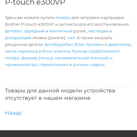
P-touch e300VP
Здесь вы можете купить
тонеры
для заправки картриджа
Brother P-touch e300VP, и запчасти для его восстановления:
фотовал
,
зарядный
и
магнитный
ролик,
чистящее
и
дозирующее
лезвие (ракель),
чип
. А также заказать
ресурсные детали:
фотобарабан
,
блок проявки
и
девелопер
,
лента переноса
и
блок очистки
,
бункер отработанного
тонера
,
фьюзер (печку)
,
нагревательный (печный) и
прижимной вал
,
термопленка
и
ролики подачи
.
Товары для данной модели устройства
отсутствует в нашем магазине
Назад