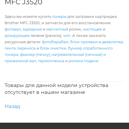
MFC J3520
Здесь вы можете купить
тонеры
для заправки картриджа
Brother MFC J3520, и запчасти для его восстановления:
фотовал
,
зарядный
и
магнитный
ролик,
чистящее
и
дозирующее
лезвие (ракель),
чип
. А также заказать
ресурсные детали:
фотобарабан
,
блок проявки
и
девелопер
,
лента переноса
и
блок очистки
,
бункер отработанного
тонера
,
фьюзер (печку)
,
нагревательный (печный) и
прижимной вал
,
термопленка
и
ролики подачи
.
Товары для данной модели устройства
отсутствует в нашем магазине
Назад