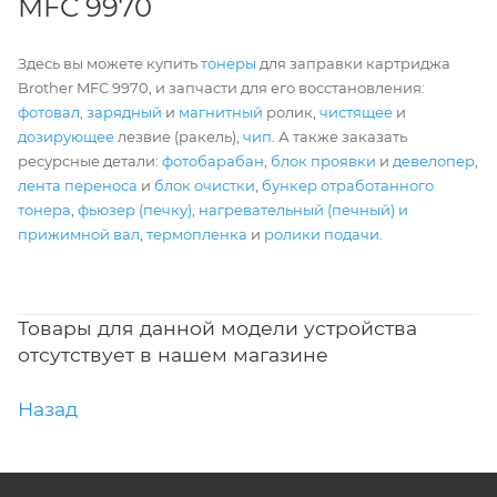
MFC 9970
Здесь вы можете купить
тонеры
для заправки картриджа
Brother MFC 9970, и запчасти для его восстановления:
фотовал
,
зарядный
и
магнитный
ролик,
чистящее
и
дозирующее
лезвие (ракель),
чип
. А также заказать
ресурсные детали:
фотобарабан
,
блок проявки
и
девелопер
,
лента переноса
и
блок очистки
,
бункер отработанного
тонера
,
фьюзер (печку)
,
нагревательный (печный) и
прижимной вал
,
термопленка
и
ролики подачи
.
Товары для данной модели устройства
отсутствует в нашем магазине
Назад