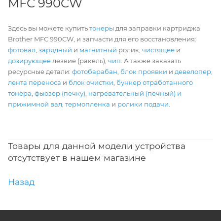
MFC 990CW
Здесь вы можете купить
тонеры
для заправки картриджа
Brother MFC 990CW, и запчасти для его восстановления:
фотовал
,
зарядный
и
магнитный
ролик,
чистящее
и
дозирующее
лезвие (ракель),
чип
. А также заказать
ресурсные детали:
фотобарабан
,
блок проявки
и
девелопер
,
лента переноса
и
блок очистки
,
бункер отработанного
тонера
,
фьюзер (печку)
,
нагревательный (печный) и
прижимной вал
,
термопленка
и
ролики подачи
.
Товары для данной модели устройства
отсутствует в нашем магазине
Назад