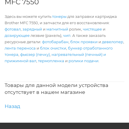
MFC 7550
Здесь вы можете купить
тонеры
для заправки картриджа
Brother MFC 7550, и запчасти для его восстановления:
фотовал
,
зарядный
и
магнитный
ролик,
чистящее
и
дозирующее
лезвие (ракель),
чип
. А также заказать
ресурсные детали:
фотобарабан
,
блок проявки
и
девелопер
,
лента переноса
и
блок очистки
,
бункер отработанного
тонера
,
фьюзер (печку)
,
нагревательный (печный) и
прижимной вал
,
термопленка
и
ролики подачи
.
Товары для данной модели устройства
отсутствует в нашем магазине
Назад