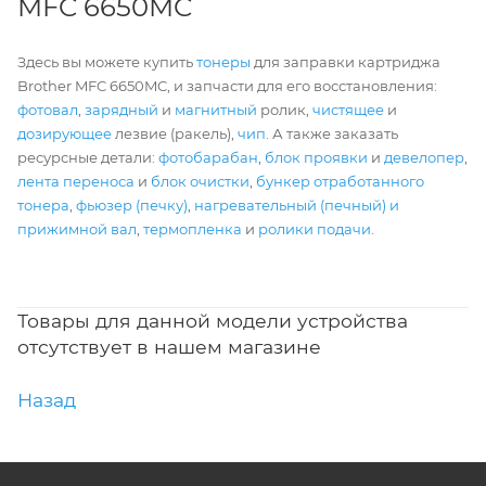
MFC 6650MC
Здесь вы можете купить
тонеры
для заправки картриджа
Brother MFC 6650MC, и запчасти для его восстановления:
фотовал
,
зарядный
и
магнитный
ролик,
чистящее
и
дозирующее
лезвие (ракель),
чип
. А также заказать
ресурсные детали:
фотобарабан
,
блок проявки
и
девелопер
,
лента переноса
и
блок очистки
,
бункер отработанного
тонера
,
фьюзер (печку)
,
нагревательный (печный) и
прижимной вал
,
термопленка
и
ролики подачи
.
Товары для данной модели устройства
отсутствует в нашем магазине
Назад