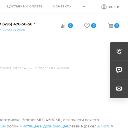
...
Доставка и оплата
Контакты
ВОЙТИ
7 (495) 476-56-56
0
0
0
АКАЗАТЬ ЗВОНОК
—
теров Brother
Brother MFC 4500ML
картриджа Brother MFC 4500ML, и запчасти для его
ный
ролик,
чистящее
и
дозирующее
лезвие (ракель),
чип
. А