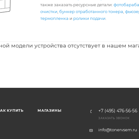
также заказать ресурсные детали:
фотобараб
очистки
,
бункер отработанного тонера
,
фьюзер
термопленка
и
ролики подачи
.
ной модели устройства отсутствует в нашем маг
АК КУПИТЬ
МАГАЗИНЫ
+7 (495) 476-56-56
ЗАКАЗАТЬ ЗВОНОК
info@tonervsem.ru