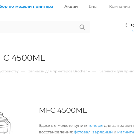
бор по модели принтера
Акции
Блог
Компания
+
З
MFC 4500ML
—
—
устройству
Запчасти для принтеров Brother
Запчасти для прин
MFC 4500ML
Здесь вы можете купить
тонеры
для заправки 
восстановления:
фотовал
,
зарядный
и
магнит