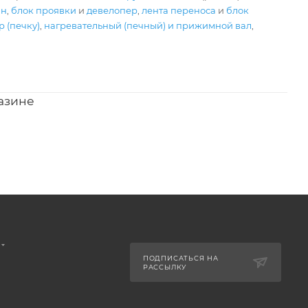
ан
,
блок проявки
и
девелопер
,
лента переноса
и
блок
 (печку)
,
нагревательный (печный) и прижимной вал
,
азине
ПОДПИСАТЬСЯ НА
РАССЫЛКУ