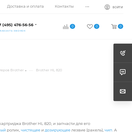
...
Доставка и оплата
Контакты
ВОЙТИ
7 (495) 476-56-56
0
0
0
АКАЗАТЬ ЗВОНОК
—
теров Brother
Brother HL 820
артриджа Brother HL 820, и запчасти для его
ный
ролик,
чистящее
и
дозирующее
лезвие (ракель),
чип
. А