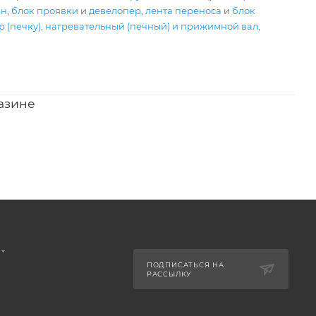
ан
,
блок проявки
и
девелопер
,
лента переноса
и
блок
 (печку)
,
нагревательный (печный) и прижимной вал
,
азине
ПОДПИСАТЬСЯ НА
РАССЫЛКУ