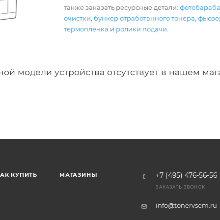
также заказать ресурсные детали:
фотобараб
очистки
,
бункер отработанного тонера
,
фьюзер
термопленка
и
ролики подачи
.
ной модели устройства отсутствует в нашем маг
АК КУПИТЬ
МАГАЗИНЫ
+7 (495) 476-56-56
ЗАКАЗАТЬ ЗВОНОК
info@tonervsem.ru