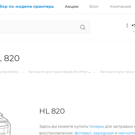
бор по модели принтера
Акции
Блог
Компания
+
З
L 820
—
—
устройству
Запчасти для принтеров Brother
Запчасти для прин
HL 820
Здесь вы можете купить
тонеры
для заправки к
восстановления:
фотовал
,
зарядный
и
магнит