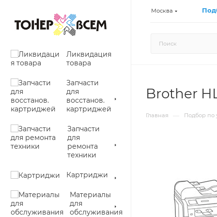
Под
Москва
Ликвидация
товара
Запчасти
Brother H
для
восстанов.
картриджей
—
Главная
Подбор по 
Запчасти
для
ремонта
техники
Картриджи
Материалы
для
обслуживания