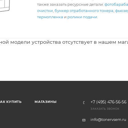
также заказать ресурсные детали:
фотобараб
очистки
,
бункер отработанного тонера
,
фьюзер
термопленка
и
ролики подачи
.
ной модели устройства отсутствует в нашем маг
АК КУПИТЬ
МАГАЗИНЫ
+7 (495) 476-56-56
ЗАКАЗАТЬ ЗВОНОК
info@tonervsem.ru