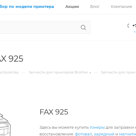
бор по модели принтера
Акции
Блог
Компания
+
З
AX 925
—
—
устройству
Запчасти для принтеров Brother
Запчасти для прин
FAX 925
Здесь вы можете купить
тонеры
для заправки к
восстановления:
фотовал
,
зарядный
и
магнит