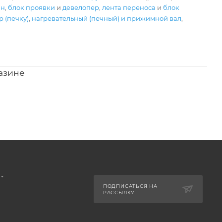
ан
,
блок проявки
и
девелопер
,
лента переноса
и
блок
 (печку)
,
нагревательный (печный) и прижимной вал
,
азине
ПОДПИСАТЬСЯ НА
РАССЫЛКУ