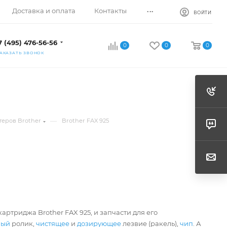
...
Доставка и оплата
Контакты
ВОЙТИ
7 (495) 476-56-56
0
0
0
АКАЗАТЬ ЗВОНОК
—
теров Brother
Brother FAX 925
артриджа Brother FAX 925, и запчасти для его
ный
ролик,
чистящее
и
дозирующее
лезвие (ракель),
чип
. А