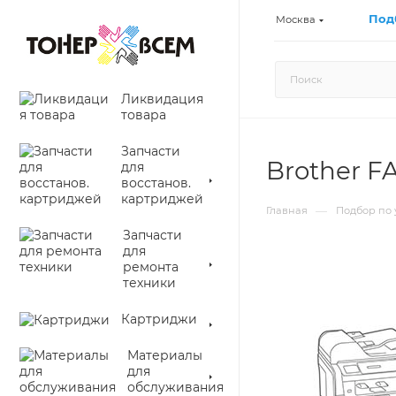
Под
Москва
Ликвидация
товара
Запчасти
Brother F
для
восстанов.
картриджей
—
Главная
Подбор по 
Запчасти
для
ремонта
техники
Картриджи
Материалы
для
обслуживания