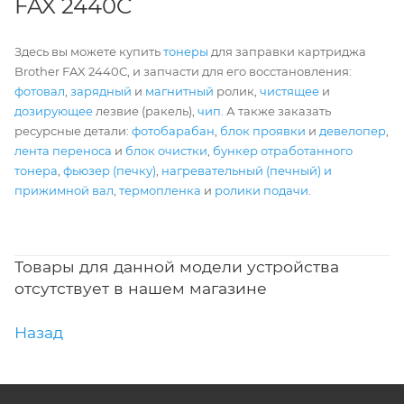
FAX 2440C
Здесь вы можете купить
тонеры
для заправки картриджа
Brother FAX 2440C, и запчасти для его восстановления:
фотовал
,
зарядный
и
магнитный
ролик,
чистящее
и
дозирующее
лезвие (ракель),
чип
. А также заказать
ресурсные детали:
фотобарабан
,
блок проявки
и
девелопер
,
лента переноса
и
блок очистки
,
бункер отработанного
тонера
,
фьюзер (печку)
,
нагревательный (печный) и
прижимной вал
,
термопленка
и
ролики подачи
.
Товары для данной модели устройства
отсутствует в нашем магазине
Назад