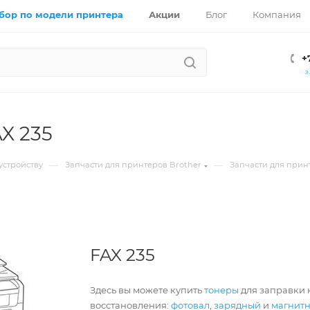
бор по модели принтера
Акции
Блог
Компания
+
З
AX 235
—
—
устройству
Запчасти для принтеров Brother
Запчасти для прин
FAX 235
Здесь вы можете купить
тонеры
для заправки к
восстановления:
фотовал
,
зарядный
и
магнит