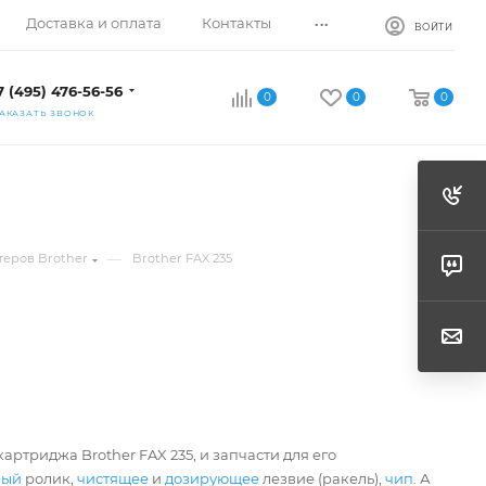
...
Доставка и оплата
Контакты
ВОЙТИ
7 (495) 476-56-56
0
0
0
АКАЗАТЬ ЗВОНОК
—
теров Brother
Brother FAX 235
артриджа Brother FAX 235, и запчасти для его
ный
ролик,
чистящее
и
дозирующее
лезвие (ракель),
чип
. А