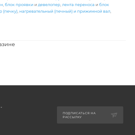
ан
,
блок проявки
и
девелопер
,
лента переноса
и
блок
 (печку)
,
нагревательный (печный) и прижимной вал
,
азине
ПОДПИСАТЬСЯ НА
РАССЫЛКУ