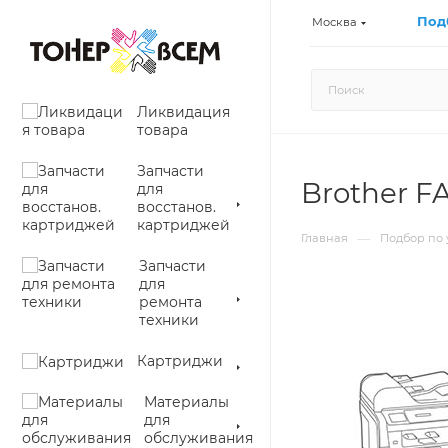
Под
Москва
Ликвидация
товара
Запчасти
Brother F
для
восстанов.
картриджей
—
Главная
Подбор по 
Запчасти
для
ремонта
техники
Картриджи
Материалы
для
обслуживания