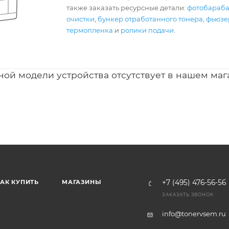
также заказать ресурсные детали:
фотобараб
очистки
,
бункер отработанного тонера
,
фьюзер
термопленка
и
ролики подачи
.
ной модели устройства отсутствует в нашем маг
АК КУПИТЬ
МАГАЗИНЫ
+7 (495) 476-56-56
ЗАКАЗАТЬ ЗВОНОК
info@tonervsem.ru