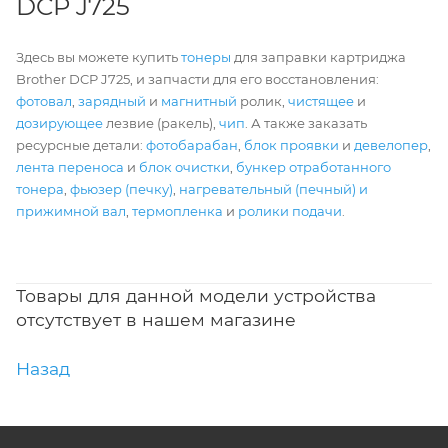
DCP J725
Здесь вы можете купить
тонеры
для заправки картриджа
Brother DCP J725, и запчасти для его восстановления:
фотовал
,
зарядный
и
магнитный
ролик,
чистящее
и
дозирующее
лезвие (ракель),
чип
. А также заказать
ресурсные детали:
фотобарабан
,
блок проявки
и
девелопер
,
лента переноса
и
блок очистки
,
бункер отработанного
тонера
,
фьюзер (печку)
,
нагревательный (печный) и
прижимной вал
,
термопленка
и
ролики подачи
.
Товары для данной модели устройства
отсутствует в нашем магазине
Назад