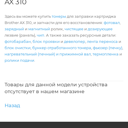
AX 310
Здесь вы можете купить
тонеры
для заправки картриджа
Brother AX 310, и запчасти для его восстановления:
фотовал
,
зарядный
и
магнитный
ролик,
чистящее
и
дозирующее
лезвие (ракель),
чип
. А также заказать ресурсные детали:
фотобарабан
,
блок проявки
и
девелопер
,
лента переноса
и
блок очистки
,
бункер отработанного тонера
,
фьюзер (печку)
,
нагревательный (печный) и прижимной вал
,
термопленка
и
ролики подачи
.
Товары для данной модели устройства
отсутствует в нашем магазине
Назад