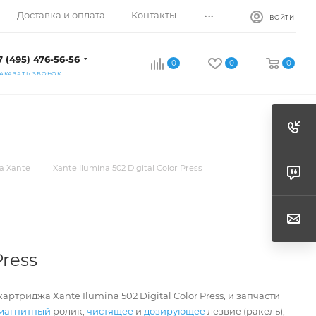
...
Доставка и оплата
Контакты
ВОЙТИ
7 (495) 476-56-56
0
0
0
АКАЗАТЬ ЗВОНОК
—
а Xante
Xante Ilumina 502 Digital Color Press
Press
артриджа Xante Ilumina 502 Digital Color Press, и запчасти
магнитный
ролик,
чистящее
и
дозирующее
лезвие (ракель),