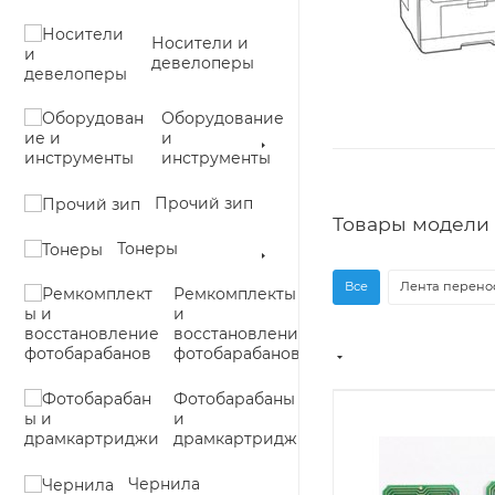
Носители и
девелоперы
Оборудование
и
инструменты
Прочий зип
Товары модели I
Тонеры
Все
Лента перенос
Ремкомплекты
и
восстановление
фотобарабанов
Фотобарабаны
и
драмкартриджи
Чернила