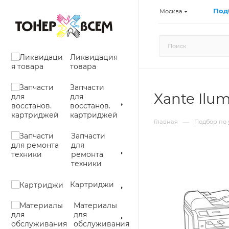
Под
Москва
Ликвидация
товара
Запчасти
Xante Ilum
для
восстанов.
картриджей
—
Главная
Подбор по 
Запчасти
для
ремонта
техники
Картриджи
Материалы
для
обслуживания