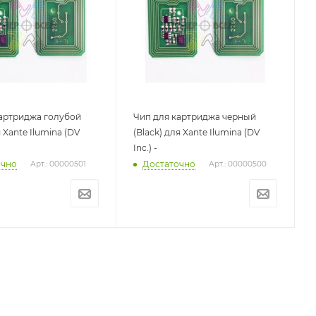
картриджа голубой
Чип для картриджа черный
 Xante Ilumina (DV
(Black) для Xante Ilumina (DV
Inc.) -
очно
Достаточно
Арт.: 00000501
Арт.: 00000500