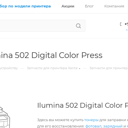
бор по модели принтера
Акции
Блог
Компания
+
З
ina 502 Digital Color Press
—
—
устройству
Запчасти для принтера Xante
Запчасти для принтер
Ilumina 502 Digital Color 
Здесь вы можете купить
тонеры
для заправки к
для его восстановления:
фотовал
,
зарядный
и