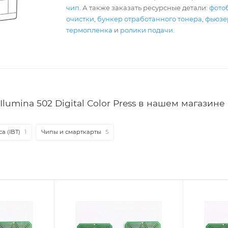
чип
. А также заказать ресурсные детали:
фото
очистки
,
бункер отработанного тонера
,
фьюзер
термопленка
и
ролики подачи
.
lumina 502 Digital Color Press в нашем магазине
а (IBT)
1
Чипы и смарткарты
5