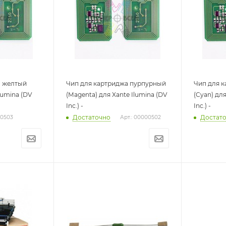
а желтый
Чип для картриджа пурпурный
Чип для 
Ilumina (DV
(Magenta) для Xante Ilumina (DV
(Cyan) для
Inc.) -
Inc.) -
Достаточно
Достат
00503
Арт.: 00000502