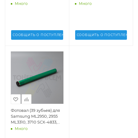
5639, 5737, 5739 (DV Inc.) -
Много
Много
DV-OPC-SMLT-D205
СООБЩИТЬ О ПОСТУПЛЕНИИ
СООБЩИТЬ О ПОСТУПЛЕНИИ
Фотовал (39 зубьев) для
Samsung ML2950, 2955
ML3310, 3710 SCX-4833,
5637 ML3750 SCX-4705,
Много
4727, 4728, 4729 Xerox