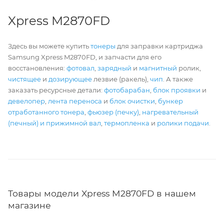
Xpress M2870FD
Здесь вы можете купить
тонеры
для заправки картриджа
Samsung Xpress M2870FD, и запчасти для его
восстановления:
фотовал
,
зарядный
и
магнитный
ролик,
чистящее
и
дозирующее
лезвие (ракель),
чип
. А также
заказать ресурсные детали:
фотобарабан
,
блок проявки
и
девелопер
,
лента переноса
и
блок очистки
,
бункер
отработанного тонера
,
фьюзер (печку)
,
нагревательный
(печный) и прижимной вал
,
термопленка
и
ролики подачи
.
Товары модели Xpress M2870FD в нашем
магазине