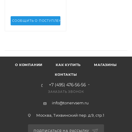
Phaser 3320 WC 3315, 3325
(DV Inc.) - DV-OPC-
SML2950
СООБЩИТЬ О ПОСТУПЛЕНИИ
О КОМПАНИИ
КАК КУПИТЬ
МАГАЗИНЫ
КОНТАКТЫ
+7 (495) 476-56-56
ЗАКАЗАТЬ ЗВОНОК
info@tonervsem.ru
Москва, Тихвинский пер. д.9, стр.1
ПОДПИСАТЬСЯ НА РАССЫЛКУ