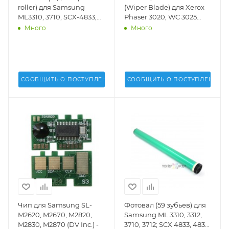
roller) для Samsung
(Wiper Blade) для Xerox
ML3310, 3710, SCX-4833,
Phaser 3020, WC 3025
5637, M3325, 3375, 3825,
(Uninet USA) - 20642
Много
Много
3875, 4025, 4075 SOFT
(DV Inc.) - DV-PCR-S3310-
S
СООБЩИТЬ О ПОСТУПЛЕНИИ
СООБЩИТЬ О ПОСТУПЛЕНИИ
Чип для Samsung SL-
Фотовал (59 зубьев) для
M2620, M2670, M2820,
Samsung ML 3310, 3312,
M2830, M2870 (DV Inc.) -
3710, 3712; SCX 4833, 4835,