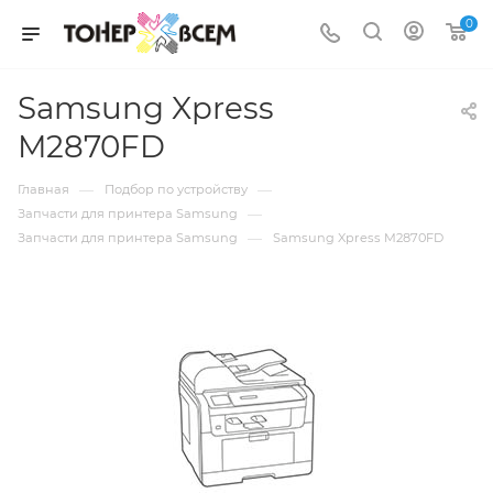
0
Samsung Xpress
M2870FD
—
—
Главная
Подбор по устройству
—
Запчасти для принтера Samsung
—
Запчасти для принтера Samsung
Samsung Xpress M2870FD