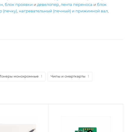
ан
,
блок проявки
и
девелопер
,
лента переноса
и
блок
 (печку)
,
нагревательный (печный) и прижимной вал
,
Тонеры монохромные
1
Чипы и смарткарты
1