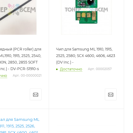
ядный (PCR roller) для
Чип для Samsung ML 1910, 1915,
1910, 1915, 2525, 2540,
2525, 2580; SCX 4600, 4606, 4623
80N, 2850, 2855 SOFT
(DV Inc.) -
Inc.) - DV-PCR-S1910-s
Достаточно
Арт.: 00002057
очно
Арт.: 00-00000021