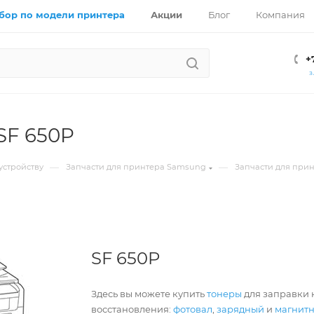
бор по модели принтера
Акции
Блог
Компания
+
З
SF 650P
—
—
устройству
Запчасти для принтера Samsung
Запчасти для при
SF 650P
Здесь вы можете купить
тонеры
для заправки 
восстановления:
фотовал
,
зарядный
и
магнит