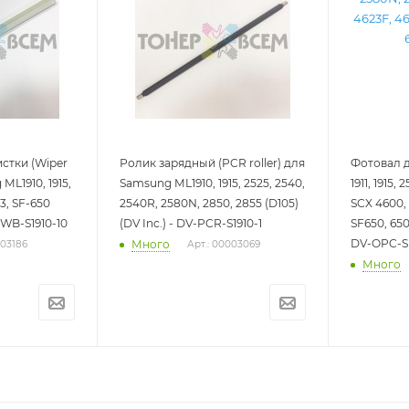
истки (Wiper
Ролик зарядный (PCR roller) для
Фотовал д
ML1910, 1915,
Samsung ML1910, 1915, 2525, 2540,
1911, 1915,
3, SF-650
2540R, 2580N, 2850, 2855 (D105)
SCX 4600, 
V-WB-S1910-10
(DV Inc.) - DV-PCR-S1910-1
SF650, 650P
DV-OPC-S
Много
003186
Арт.: 00003069
Много