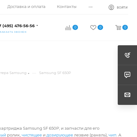
...
Доставка и оплата
Контакты
ВОЙТИ
7 (495) 476-56-56
0
0
0
АКАЗАТЬ ЗВОНОК
—
нтера Samsung
Samsung SF 650P
картриджа Samsung SF 650P, и запчасти для его
ный
ролик,
чистящее
и
дозирующее
лезвие (ракель),
чип
. А