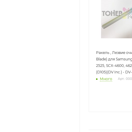
Ракель , Лезвие оч
Blade) для Samsung 
2525, SCX-4600, 462
(D105)(DV Inc.) - D
Много
Арт.: 00