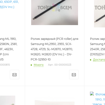
ng ML 1910,
Ролик зарядный (PCR roller) для
Ролик зар
, 2580N, 2581;
Samsung ML2950, 2955, SCX-
Samsung ML
3F, 4623X,
4728, 4729, SL-M2670, M2870,
2540R, 25
1P (Uni
M2620, M2820 (DV Inc.) - DV-
(D105)(DV 
415
PCR-S2950-10
Достат
Много
00000815
Арт.: 00-00000023