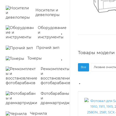
Носители и
девелоперы
Оборудование
и
инструменты
Прочий зип
Товары модели 
Тонеры
Все
Лезвие очистк
Ремкомплекты
и
восстановление
фотобарабанов
Фотобарабаны
и
драмкартриджи
Чернила