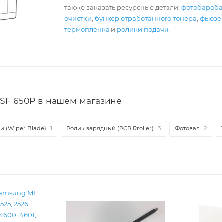
также заказать ресурсные детали:
фотобараб
очистки
,
бункер отработанного тонера
,
фьюзер
термопленка
и
ролики подачи
.
SF 650P в нашем магазине
и (Wiper Blade)
1
Ролик зарядный (PCR Rroller)
3
Фотовал
2