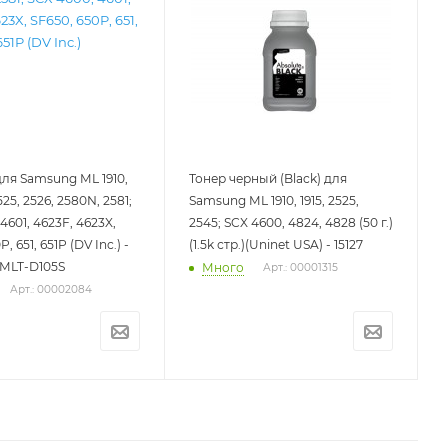
ля Samsung ML 1910,
Тонер черный (Black) для
 2525, 2526, 2580N, 2581;
Samsung ML 1910, 1915, 2525,
4601, 4623F, 4623X,
2545; SCX 4600, 4824, 4828 (50 г.)
, 651, 651P (DV Inc.) -
(1.5k стр.)(Uninet USA) - 15127
MLT-D105S
Много
Арт.: 00001315
Арт.: 00002084