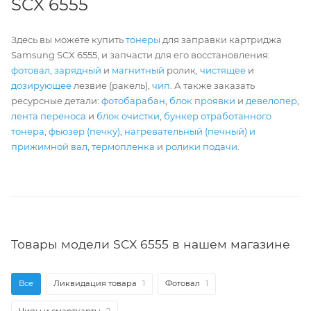
SCX 6555
Здесь вы можете купить
тонеры
для заправки картриджа
Samsung SCX 6555, и запчасти для его восстановления:
фотовал
,
зарядный
и
магнитный
ролик,
чистящее
и
дозирующее
лезвие (ракель),
чип
. А также заказать
ресурсные детали:
фотобарабан
,
блок проявки
и
девелопер
,
лента переноса
и
блок очистки
,
бункер отработанного
тонера
,
фьюзер (печку)
,
нагревательный (печный) и
прижимной вал
,
термопленка
и
ролики подачи
.
Товары модели SCX 6555 в нашем магазине
Все
Ликвидация товара
1
Фотовал
1
Чипы и смарткарты
2