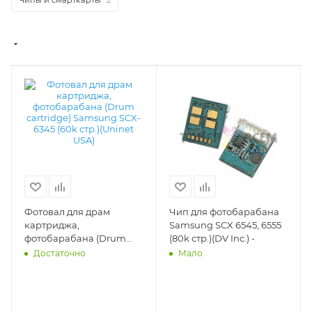
Фотовал для драм
Чип для фотобарабана
картриджа,
Samsung SCX 6545, 6555
фотобарабана (Drum
(80k стр.)(DV Inc.) -
cartridge) Samsung SCX-
Достаточно
Мало
6345 (60k стр.)(Uninet
USA) - DV-OPC-SAM6345