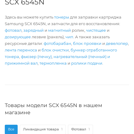
SCX 6545N
Здесь вы можете купить
тонеры
для заправки картриджа
Samsung SCX 6545N, и запчасти для его восстановления:
фотовал
,
зарядный
и
магнитный
ролик,
чистящее
и
дозирующее
лезвие (ракель),
чип
. А также заказать
ресурсные детали:
фотобарабан
,
блок проявки
и
девелопер
,
лента переноса
и
блок очистки
,
бункер отработанного
тонера
,
фьюзер (печку)
,
нагревательный (печный) и
прижимной вал
,
термопленка
и
ролики подачи
.
Товары модели SCX 6545N в нашем
магазине
Все
Ликвидация товара
1
Фотовал
1