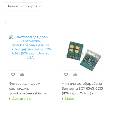
Чипы и смарткарты
2
Фотовал для драм
Чип для фотобарабана
картриджа,
Samsung SCX 6545, 6555
фотобарабана (Drum
(80k стр.)(DV Inc.) -
cartridge) Samsung SCX-
Достаточно
Мало
6345 (60k стр.)(Uninet
USA) - DV-OPC-SAM6345