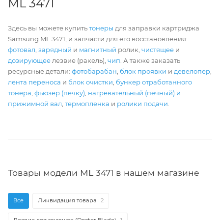
ML 3471
Здесь вы можете купить
тонеры
для заправки картриджа
Samsung ML 3471, и запчасти для его восстановления:
фотовал
,
зарядный
и
магнитный
ролик,
чистящее
и
дозирующее
лезвие (ракель),
чип
. А также заказать
ресурсные детали:
фотобарабан
,
блок проявки
и
девелопер
,
лента переноса
и
блок очистки
,
бункер отработанного
тонера
,
фьюзер (печку)
,
нагревательный (печный) и
прижимной вал
,
термопленка
и
ролики подачи
.
Товары модели ML 3471 в нашем магазине
Все
Ликвидация товара
2
Лезвие дозирующее (Doctor Blade)
1