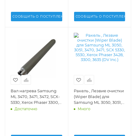
СООБЩИТЬ О ПОСТУПЛЕНИИ
СООБЩИТЬ О ПОСТУПЛЕНИИ
Вал нагрева Samsung
Ракель , Лезвие очистки
ML 3470, 3471, 3472, SCX-
(Wiper Blade) для
5330; Xerox Phaser 3300,
Samsung ML 3050, 3051,
3428, 3635, WC3550 (DV
3470, 3471, SCX 5330, 5530,
Достаточно
Много
Inc.) - DV-FR-SAM3470
Xerox Phaser 3428, 3300,
3635 (DV Inc.) - DV-WB-
SAM3050