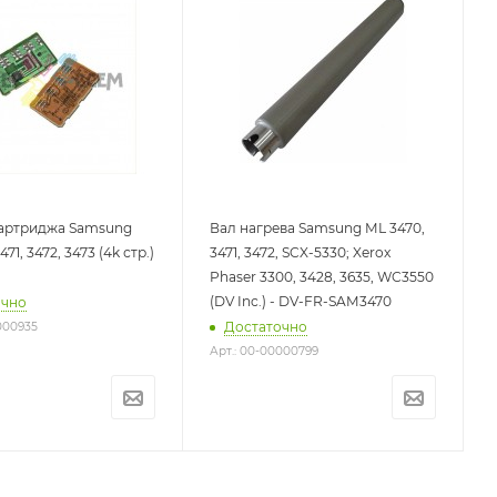
картриджа Samsung
Вал нагрева Samsung ML 3470,
71, 3472, 3473 (4k стр.)
3471, 3472, SCX-5330; Xerox
Phaser 3300, 3428, 3635, WC3550
(DV Inc.) - DV-FR-SAM3470
очно
Достаточно
000935
Арт.: 00-00000799