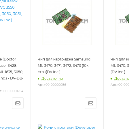
 (Doctor
Чип для картриджа Samsung
Чип для 
aser 3428,
ML 3470, 3471, 3472, 3473 (10k
ML 3470, 34
 1635, 3050,
стр.)(DV Inc.) -
(DV Inc.) -
 Inc.) - DV-DB-
Достаточно
Достат
Арт.: 00-00000936
Арт.: 00-00
т.: 00-00001764