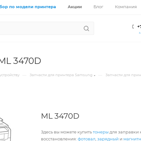
бор по модели принтера
Акции
Блог
Компания
+
З
ML 3470D
—
—
устройству
Запчасти для принтера Samsung
Запчасти для при
ML 3470D
Здесь вы можете купить
тонеры
для заправки 
восстановления:
фотовал
,
зарядный
и
магнит