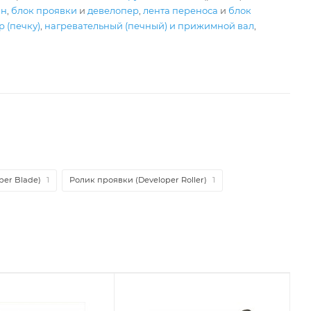
ан
,
блок проявки
и
девелопер
,
лента переноса
и
блок
 (печку)
,
нагревательный (печный) и прижимной вал
,
per Blade)
1
Ролик проявки (Developer Roller)
1