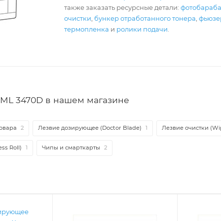
также заказать ресурсные детали:
фотобараб
очистки
,
бункер отработанного тонера
,
фьюзер
термопленка
и
ролики подачи
.
ML 3470D в нашем магазине
овара
2
Лезвие дозирующее (Doctor Blade)
1
Лезвие очистки (Wi
ss Roll)
1
Чипы и смарткарты
2