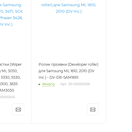
истки (Wiper
Ролик проявки (Developer roller)
 ML 3050,
для Samsung ML 1610, 2010 (DV
X 5330, 5530,
Inc.) - DV-DR-SAM1610
3300, 3635
Много
Арт.: 00-00000459
-SAM3050
-00000545