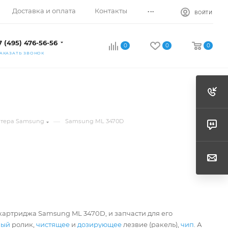
...
Доставка и оплата
Контакты
ВОЙТИ
7 (495) 476-56-56
0
0
0
АКАЗАТЬ ЗВОНОК
—
нтера Samsung
Samsung ML 3470D
картриджа Samsung ML 3470D, и запчасти для его
ный
ролик,
чистящее
и
дозирующее
лезвие (ракель),
чип
. А