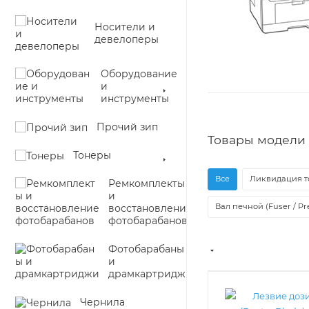
Носители и
девелоперы
Оборудование
и
инструменты
Прочий зип
Товары модели 
Тонеры
Все
Ликвидация т
Ремкомплекты
и
Вал печной (Fuser / Pre
восстановление
фотобарабанов
Фотобарабаны
и
драмкартриджи
Чернила