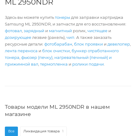
ML 2950NDR
Здесь вы можете купить
тонеры
для заправки картриджа
Samsung ML 2950NDR, и запчасти для его восстановления:
фотовал
,
зарядный
и
магнитный
ролик,
чистящее
и
дозирующее
лезвие (ракель),
чип
. А также заказать
ресурсные детали:
фотобарабан
,
блок проявки
и
девелопер
,
лента переноса
и
блок очистки
,
бункер отработанного
тонера
,
фьюзер (печку)
,
нагревательный (печный) и
прижимной вал
,
термопленка
и
ролики подачи
.
Товары модели ML 2950NDR в нашем
магазине
Все
Ликвидация товара
1