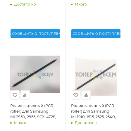
2850 (DV Inc.) - DV-DR-
(Uninet USA) - 20642
Достаточно
Много
SAM1510
СООБЩИТЬ О ПОСТУПЛЕНИИ
СООБЩИТЬ О ПОСТУПЛЕНИИ
Ролик зарядный (PCR
Ролик зарядный (PCR
roller) для Samsung
roller) для Samsung
ML2950, 2955, SCX-4728,
ML1910, 1915, 2525, 2540,
4729, SL-M2670, M2870,
2540R, 2580N, 2850, 2855
Много
Достаточно
M2620, M2820 (DV Inc.) -
SOFT (D105)(DV Inc.) - DV-