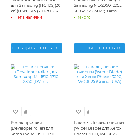
для Samsung (HG 192)(20
Samsung ML-2950, 2955,
кг.)(HANDAN) - Тип HG-
SCX-4729, 4829; Xerox
192
WC3215, WC3225 (DV Inc.)
Нет в наличии
Много
- JC93-00405A, JC66-
02939B
СООБЩИТЬ О ПОСТУПЛЕНИИ
СООБЩИТЬ О ПОСТУПЛЕНИИ
Ролик проявки
Ракель , Лезвие очистки
(Developer roller) для
(Wiper Blade) для Xerox
Samsung ML 1510, 1710,
Phaser 3020, WC 3025