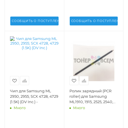
DV-PCR-S2950-10
PCR-S1910-s
СООБЩИТЬ О ПОСТУПЛЕНИИ
СООБЩИТЬ О ПОСТУПЛЕНИИ
Чип для Samsung ML
Ролик зарядный (PCR
2950, 2955; SCX 4728, 4729
roller) для Samsung
(1.5K) (DV Inc.) -
ML1910, 1915, 2525, 2540,
2540R, 2580N, 2850, 2855
Много
Много
(D105)(DV Inc.) - DV-PCR-
S1910-1