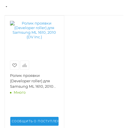
Ролик проявки
(Developer roller) для
Samsung ML 1610, 2010
(DV Inc.) - DV-DR-
Много
SAM1610
СООБЩИТЬ О ПОСТУПЛЕНИИ