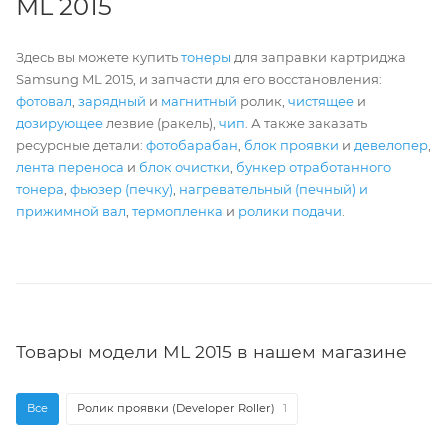
ML 2015
Здесь вы можете купить
тонеры
для заправки картриджа
Samsung ML 2015, и запчасти для его восстановления:
фотовал
,
зарядный
и
магнитный
ролик,
чистящее
и
дозирующее
лезвие (ракель),
чип
. А также заказать
ресурсные детали:
фотобарабан
,
блок проявки
и
девелопер
,
лента переноса
и
блок очистки
,
бункер отработанного
тонера
,
фьюзер (печку)
,
нагревательный (печный) и
прижимной вал
,
термопленка
и
ролики подачи
.
Товары модели ML 2015 в нашем магазине
Все
Ролик проявки (Developer Roller)
1