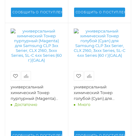
СООБЩИТЬ О ПОСТУПЛЕНИИ
СООБЩИТЬ О ПОСТУПЛЕНИИ
универсальный
универсальный
химический Тонер
химический Тонер
пурпурный (Magenta)
голубой (Cyan) для
для Samsung CLP 3xx
Samsung CLP 3xx Serier,
Достаточно
Много
Serier, CLX 2160, 3xxx
CLX 2160, 3xxx Series, SL-C
Series, SL-C 4xx Series (60
4xx Series (60 г.)(GALA) -
г.)(GALA) - T7-SAM-300-
T7-SAM-300-60C
60M
СООБЩИТЬ О ПОСТУПЛЕНИИ
СООБЩИТЬ О ПОСТУПЛЕНИИ