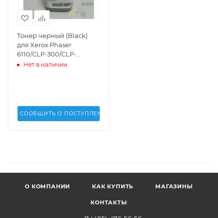
Тонер черный (Black)
для Xerox Phaser
6110/CLP-300/CLP-
310/CLP-315/CLP-320 (2k
Нет в наличии
стр.)(90 г.)(Uninet USA) -
11007
СООБЩИТЬ О ПОСТУПЛЕНИИ
О КОМПАНИИ
КАК КУПИТЬ
МАГАЗИНЫ
КОНТАКТЫ