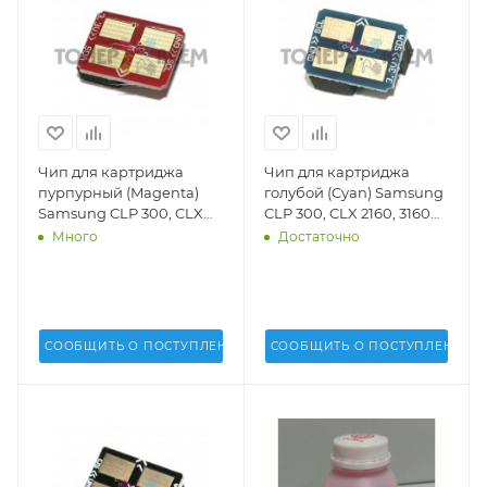
Чип для картриджа
Чип для картриджа
пурпурный (Magenta)
голубой (Cyan) Samsung
Samsung CLP 300, CLX
CLP 300, CLX 2160, 3160
2160, 3160 FN (DV Inc.) -
FN (DV Inc.) - 13491
Много
Достаточно
13492
СООБЩИТЬ О ПОСТУПЛЕНИИ
СООБЩИТЬ О ПОСТУПЛЕНИИ