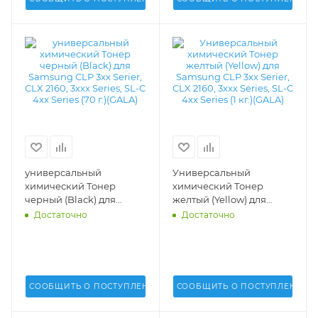
универсальный
Универсальный
химический Тонер
химический Тонер
черный (Black) для
желтый (Yellow) для
Samsung CLP 3xx Serier,
Samsung CLP 3xx Serier,
Достаточно
Достаточно
CLX 2160, 3xxx Series, SL-C
CLX 2160, 3xxx Series, SL-C
4xx Series (70 г.)(GALA) -
4xx Series (1 кг.)(GALA) -
T7-SAM-300-70B
T7-SAM-300-Y
СООБЩИТЬ О ПОСТУПЛЕНИИ
СООБЩИТЬ О ПОСТУПЛЕНИИ