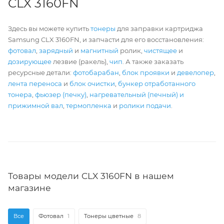
CLX 3160FN
Здесь вы можете купить
тонеры
для заправки картриджа
Samsung CLX 3160FN, и запчасти для его восстановления:
фотовал
,
зарядный
и
магнитный
ролик,
чистящее
и
дозирующее
лезвие (ракель),
чип
. А также заказать
ресурсные детали:
фотобарабан
,
блок проявки
и
девелопер
,
лента переноса
и
блок очистки
,
бункер отработанного
тонера
,
фьюзер (печку)
,
нагревательный (печный) и
прижимной вал
,
термопленка
и
ролики подачи
.
Товары модели CLX 3160FN в нашем
магазине
Все
Фотовал
1
Тонеры цветные
8