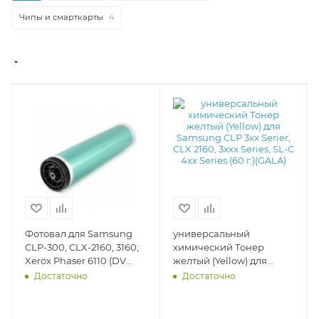
Чипы и смарткарты
4
Фотовал для Samsung
универсальный
CLP-300, CLX-2160, 3160;
химический Тонер
Xerox Phaser 6110 (DV
желтый (Yellow) для
Inc.) - DV-OPC-Sam-
Samsung CLP 3xx Serier,
Достаточно
Достаточно
CLP300
CLX 2160, 3xxx Series, SL-C
4xx Series (60 г.)(GALA) -
T7-SAM-300-60Y