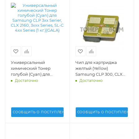
Универсальный
Чип для картриджа
химический Тонер
желтый (Yellow)
голубой (Cyan) для
Samsung CLP 300, CLX
Samsung CLP 3xx Serier,
2160, 3160 FN (DV Inc.) -
Достаточно
Достаточно
CLX 2160, 3xxx Series, SL-C
4xx Series (1 кг.)(GALA) -
T7-SAM-300-C
СООБЩИТЬ О ПОСТУПЛЕНИИ
СООБЩИТЬ О ПОСТУПЛЕНИИ