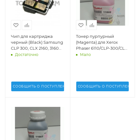
Чип для картриджа
Тонер пурпурный
черный (Black) Samsung
(Magenta) для Xerox
CLP 300, CLX 2160, 3160
Phaser 6110/CLP-300/CLP-
FN (DV Inc.) -
310/CLP-315/CLP-320 (1k
Достаточно
Мало
стр.)(48 г.)(Uninet USA) -
11009
СООБЩИТЬ О ПОСТУПЛЕНИИ
СООБЩИТЬ О ПОСТУПЛЕНИИ