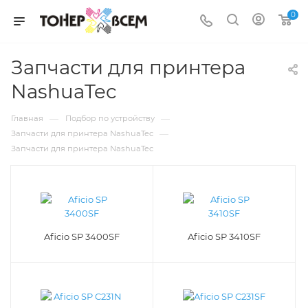
0
Запчасти для принтера
NashuaTec
—
—
Главная
Подбор по устройству
—
Запчасти для принтера NashuaTec
Запчасти для принтера NashuaTec
Aficio SP 3400SF
Aficio SP 3410SF