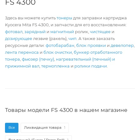
FS 4300
Здесь вы можете купить
тонеры
для заправки картриджа
Kyocera Mita FS 4300, и запчасти для его восстановления:
фотовал
,
зарядный
и
магнитный
ролик,
чистящее
и
дозирующее
лезвие (ракель),
чип
. А также заказать
ресурсные детали:
фотобарабан
,
блок проявки
и
девелопер
,
лента переноса
и
блок очистки
,
бункер отработанного
тонера
,
фьюзер (печку)
,
нагревательный (печный) и
прижимной вал
,
термопленка
и
ролики подачи
.
Товары модели FS 4300 в нашем магазине
Все
Ликвидация товара
1
Вал печной (Fuser / Press Roll)
1