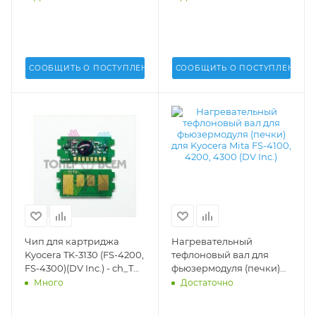
M3140/M3145/M3050/M3550/M3560/M3645/M3655/M3660
(DV) -
СООБЩИТЬ О ПОСТУПЛЕНИИ
СООБЩИТЬ О ПОСТУПЛЕНИИ
Чип для картриджа
Нагревательный
Kyocera TK-3130 (FS-4200,
тефлоновый вал для
FS-4300)(DV Inc.) - ch_TK-
фьюзермодуля (печки)
3130
для Kyocera Mita FS-4100,
Много
Достаточно
4200, 4300 (DV Inc.) - DV-
FR-KYCTK3110