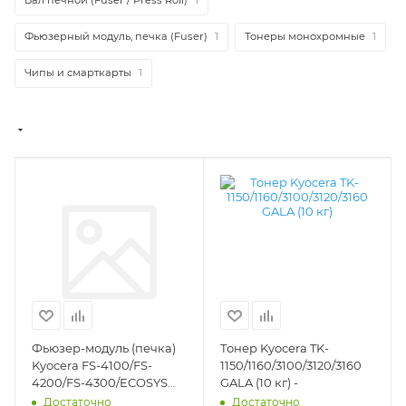
Фьюзерный модуль, печка (Fuser)
1
Тонеры монохромные
1
Чипы и смарткарты
1
Фьюзер-модуль (печка)
Тонер Kyocera TK-
Kyocera FS-4100/FS-
1150/1160/3100/3120/3160
4200/FS-4300/ECOSYS
GALA (10 кг) -
P3045/P3050/P3055/P3060/ECOSYS
Достаточно
Достаточно