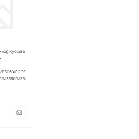
чка) Kyocera
-
5/P3060/ECOSYS
0/M3550/M3560/M3645/M3655/M3660