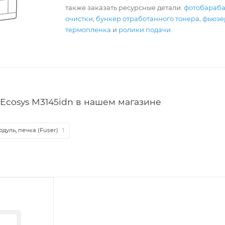
также заказать ресурсные детали:
фотобараб
очистки
,
бункер отработанного тонера
,
фьюзер
термопленка
и
ролики подачи
.
Ecosys M3145idn в нашем магазине
уль, печка (Fuser)
1