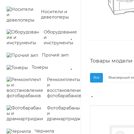
Носители и
девелоперы
Оборудование
и
инструменты
Прочий зип
Товары модели 
Тонеры
Все
Фьюзерный мод
Ремкомплекты
и
восстановление
фотобарабанов
Фотобарабаны
и
драмкартриджи
Чернила