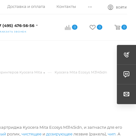
...
Доставка и оплата
Контакты
ВОЙТИ
7 (495) 476-56-56
0
0
0
АКАЗАТЬ ЗВОНОК
—
принтеров Kyocera Mita
Kyocera Mita Ecosys M3145idn
артриджа Kyocera Mita Ecosys M3145idn, и запчасти для его
ный
ролик,
чистящее
и
дозирующее
лезвие (ракель),
чип
. А