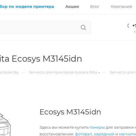
бор по модели принтера
Акции
Блог
Компания
+
З
ita Ecosys M3145idn
—
—
устройству
Запчасти для принтеров Kyocera Mita
Запчасти для 
Ecosys M3145idn
Здесь вы можете купить
тонеры
для заправки к
восстановления:
фотовал
,
зарядный
и
магнит