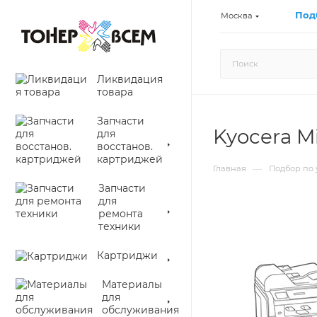
Под
Москва
Ликвидация
товара
Запчасти
Kyocera M
для
восстанов.
картриджей
—
Главная
Подбор по 
Запчасти
для
ремонта
техники
Картриджи
Материалы
для
обслуживания