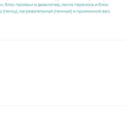
ан
,
блок проявки
и
девелопер
,
лента переноса
и
блок
 (печку)
,
нагревательный (печный) и прижимной вал
,