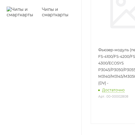
Чипы и
смарткарты
Фьюзер-модуль (пе
FS-4100/FS-4200/FS
4300/ECOSYS
P3045/P3050/P305
M3140/M3145/M305
(DV) -
Достаточно
Арт.: 00-00002808