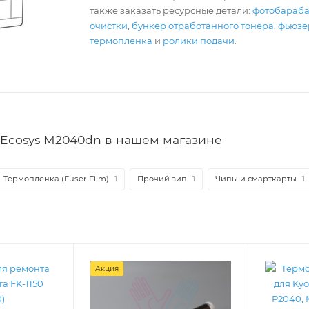
также заказать ресурсные детали:
фотобараб
очистки
,
бункер отработанного тонера
,
фьюзер
термопленка
и
ролики подачи
.
Ecosys M2040dn в нашем магазине
Термопленка (Fuser Film)
1
Прочий зип
1
Чипы и смарткарты
1
Акция