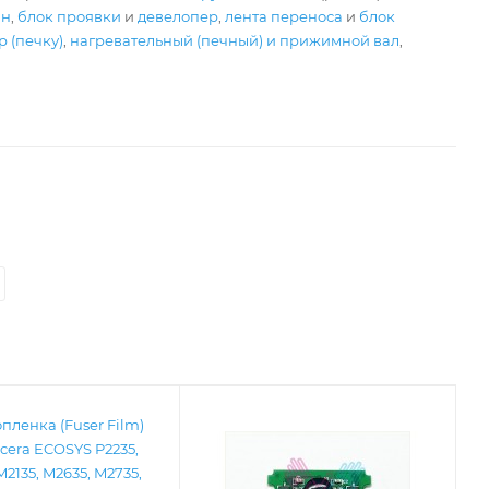
ан
,
блок проявки
и
девелопер
,
лента переноса
и
блок
 (печку)
,
нагревательный (печный) и прижимной вал
,