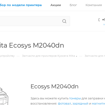
бор по модели принтера
Акции
Блог
Компания
+
З
ita Ecosys M2040dn
—
—
устройству
Запчасти для принтеров Kyocera Mita
Запчасти для 
Ecosys M2040dn
Здесь вы можете купить
тонеры
для заправки к
восстановления:
фотовал
,
зарядный
и
магнит