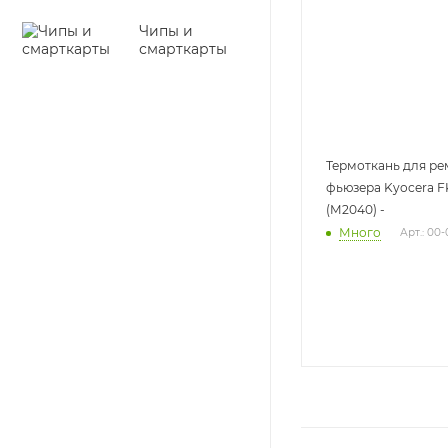
Чипы и
смарткарты
Термоткань для ре
фьюзера Kyocera F
(M2040) -
Много
Арт.: 00