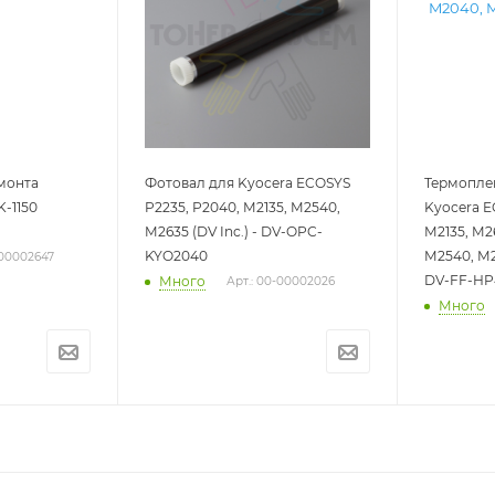
монта
Фотовал для Kyocera ECOSYS
Термоплен
K-1150
P2235, P2040, M2135, M2540,
Kyocera E
M2635 (DV Inc.) - DV-OPC-
M2135, M2
KYO2040
M2540, M2
-00002647
DV-FF-HP
Много
Арт.: 00-00002026
Много