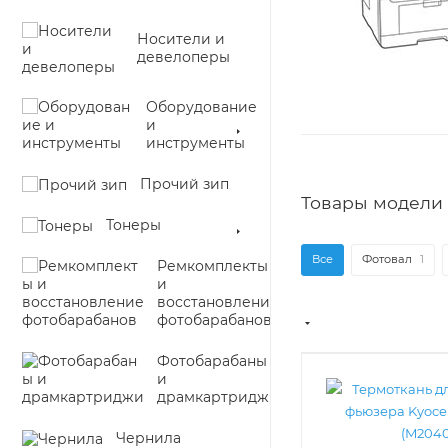
Носители и
девелоперы
Оборудование
и
инструменты
Прочий зип
Товары модели 
Тонеры
Все
Фотовал
1
Ремкомплекты
и
восстановление
фотобарабанов
Фотобарабаны
и
драмкартриджи
Чернила