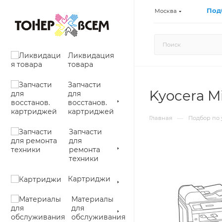
Под
Москва
Ликвидация
товара
Запчасти
Kyocera M
для
восстанов.
картриджей
—
Главная
Подбор по 
Запчасти
для
ремонта
техники
Картриджи
Материалы
для
обслуживания