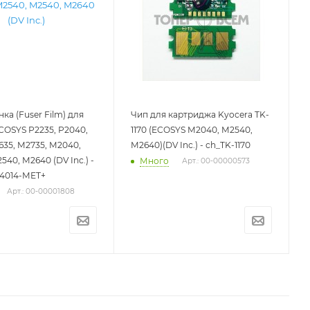
ка (Fuser Film) для
Чип для картриджа Kyocera TK-
COSYS P2235, P2040,
1170 (ECOSYS M2040, M2540,
635, M2735, M2040,
M2640)(DV Inc.) - ch_TK-1170
540, M2640 (DV Inc.) -
Много
Арт.: 00-00000573
4014-MET+
Арт.: 00-00001808