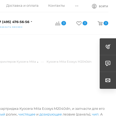
...
Доставка и оплата
Контакты
ВОЙТИ
7 (495) 476-56-56
0
0
0
АКАЗАТЬ ЗВОНОК
—
принтеров Kyocera Mita
Kyocera Mita Ecosys M2040dn
артриджа Kyocera Mita Ecosys M2040dn, и запчасти для его
ный
ролик,
чистящее
и
дозирующее
лезвие (ракель),
чип
. А