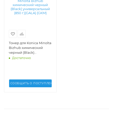
Тонер для Konica Minolta
Bizhub химический
черный (Black)
универсальный (850 г.)
Достаточно
(GALA) (GKM) -
СООБЩИТЬ О ПОСТУПЛЕНИИ