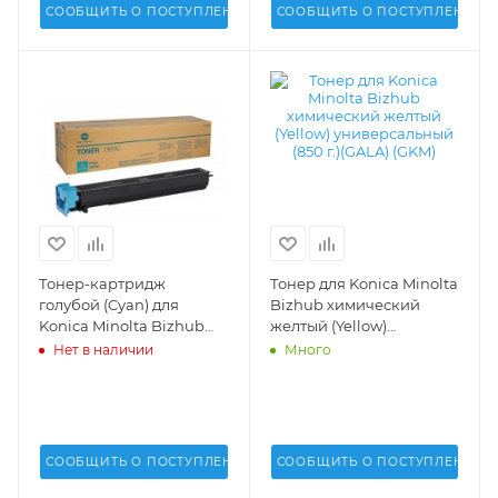
СООБЩИТЬ О ПОСТУПЛЕНИИ
СООБЩИТЬ О ПОСТУПЛЕНИИ
Тонер-картридж
Тонер для Konica Minolta
голубой (Cyan) для
Bizhub химический
Konica Minolta Bizhub
желтый (Yellow)
C654, C754 (TN-711C) -
универсальный (850 г.)
Нет в наличии
Много
A3VU450
(GALA) (GKM) -
СООБЩИТЬ О ПОСТУПЛЕНИИ
СООБЩИТЬ О ПОСТУПЛЕНИИ