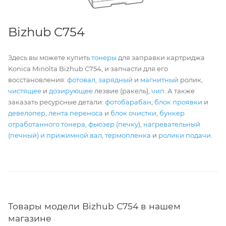
Bizhub C754
Здесь вы можете купить
тонеры
для заправки картриджа
Konica Minolta Bizhub C754, и запчасти для его
восстановления:
фотовал
,
зарядный
и
магнитный
ролик,
чистящее
и
дозирующее
лезвие (ракель),
чип
. А также
заказать ресурсные детали:
фотобарабан
,
блок проявки
и
девелопер
,
лента переноса
и
блок очистки
,
бункер
отработанного тонера
,
фьюзер (печку)
,
нагревательный
(печный) и прижимной вал
,
термопленка
и
ролики подачи
.
Товары модели Bizhub C754 в нашем
магазине