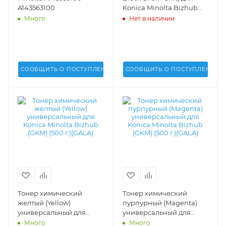
A143563100
Konica Minolta Bizhub
654, 754 (DR-711K) -
Много
Нет в наличии
A2X20RD
СООБЩИТЬ О ПОСТУПЛЕНИИ
СООБЩИТЬ О ПОСТУПЛЕНИИ
Тонер химический
Тонер химический
желтый (Yellow)
пурпурный (Magenta)
универсальный для
универсальный для
Konica Minolta Bizhub
Konica Minolta Bizhub
Много
Много