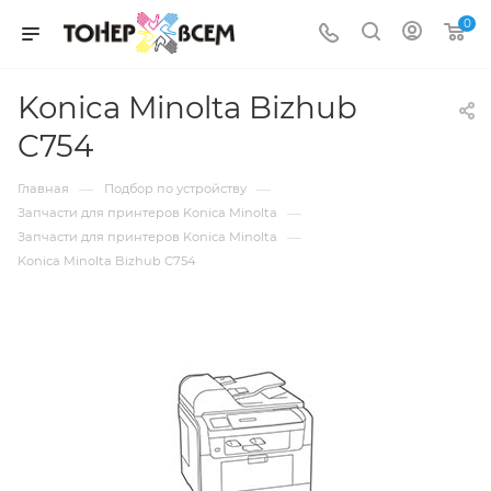
0
Konica Minolta Bizhub
C754
—
—
Главная
Подбор по устройству
—
Запчасти для принтеров Konica Minolta
—
Запчасти для принтеров Konica Minolta
Konica Minolta Bizhub C754