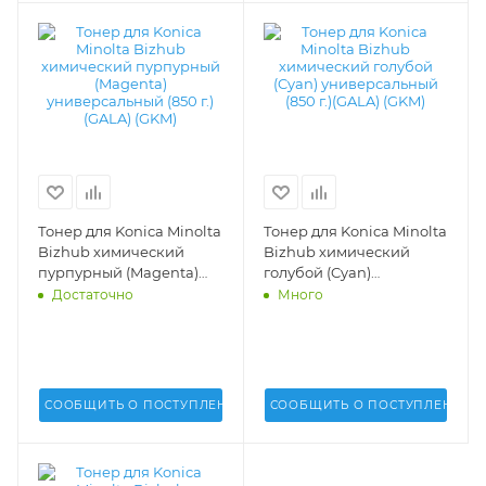
Тонер для Konica Minolta
Тонер для Konica Minolta
Bizhub химический
Bizhub химический
пурпурный (Magenta)
голубой (Cyan)
универсальный (850 г.)
универсальный (850 г.)
Достаточно
Много
(GALA) (GKM) -
(GALA) (GKM) -
СООБЩИТЬ О ПОСТУПЛЕНИИ
СООБЩИТЬ О ПОСТУПЛЕНИИ