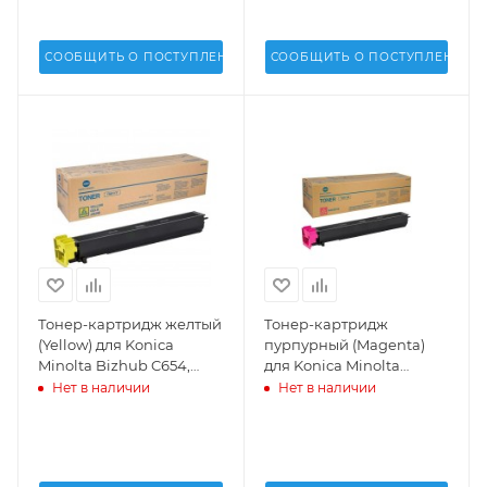
СООБЩИТЬ О ПОСТУПЛЕНИИ
СООБЩИТЬ О ПОСТУПЛЕНИИ
Тонер-картридж желтый
Тонер-картридж
(Yellow) для Konica
пурпурный (Magenta)
Minolta Bizhub C654,
для Konica Minolta
C754 (TN-711Y) - A3VU250
Bizhub C654, C754 (TN-
Нет в наличии
Нет в наличии
711M) - A3VU350