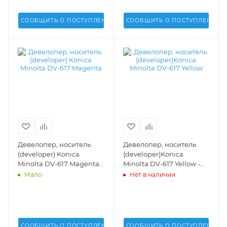
- A03U504200,
A1DU504203, A50U500101
СООБЩИТЬ О ПОСТУПЛЕНИИ
СООБЩИТЬ О ПОСТУПЛЕНИИ
Девелопер, носитель
Девелопер, носитель
(developer) Konica
(developer)Konica
Minolta DV-617 Magenta -
Minolta DV-617 Yellow -
A1U9860
A1U9760
Мало
Нет в наличии
СООБЩИТЬ О ПОСТУПЛЕНИИ
СООБЩИТЬ О ПОСТУПЛЕНИИ