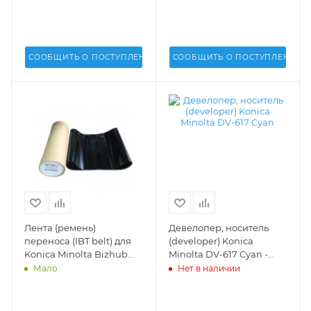
A1DUR74K33, A1DUR70X11,
A1DUR72S44, A1DUR72S55
A1DUR70X22,
A1DUR70X44,
A1DUR70X55,
СООБЩИТЬ О ПОСТУПЛЕНИИ
СООБЩИТЬ О ПОСТУПЛЕНИИ
A1DUR70X66,
A1DUR70X77, A1DUR70X88
Лента (ремень)
Девелопер, носитель
переноса (IBT belt) для
(developer) Konica
Konica Minolta Bizhub
Minolta DV-617 Cyan -
PRO C5500, C5501, C6000
A1U9960
Мало
Нет в наличии
C6500, C6501, C7000,
1060, 1070, 1075, 2060,
2070, C70h, C71h (DV Inc.)