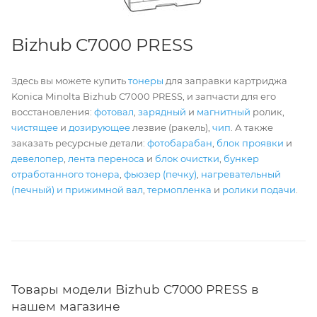
Bizhub C7000 PRESS
Здесь вы можете купить
тонеры
для заправки картриджа
Konica Minolta Bizhub C7000 PRESS, и запчасти для его
восстановления:
фотовал
,
зарядный
и
магнитный
ролик,
чистящее
и
дозирующее
лезвие (ракель),
чип
. А также
заказать ресурсные детали:
фотобарабан
,
блок проявки
и
девелопер
,
лента переноса
и
блок очистки
,
бункер
отработанного тонера
,
фьюзер (печку)
,
нагревательный
(печный) и прижимной вал
,
термопленка
и
ролики подачи
.
Товары модели Bizhub C7000 PRESS в
нашем магазине