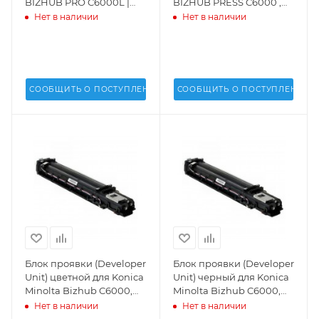
BIZHUB PRO C6000L |
BIZHUB PRESS C6000 ,
BIZHUB PRESS
C7000 - A03U523911
Нет в наличии
Нет в наличии
C6000&C7000 | BIZHUB
P - A1DUR71C00
СООБЩИТЬ О ПОСТУПЛЕНИИ
СООБЩИТЬ О ПОСТУПЛЕНИИ
Блок проявки (Developer
Блок проявки (Developer
Unit) цветной для Konica
Unit) черный для Konica
Minolta Bizhub C6000,
Minolta Bizhub C6000,
C7000 - A1DUR74K00,
C7000 - A1DUR72S11,
Нет в наличии
Нет в наличии
A1DUR74K22,
A1DUR72S22, A1DUR72S33,