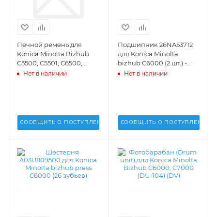
Печной ремень для
Подшипник 26NA53712
Konica Minolta Bizhub
для Konica Minolta
C5500, C5501, C6500,
bizhub С6000 (2 шт.) -
C6501, C6000, C7000,
26NA53712
Нет в наличии
Нет в наличии
C65hc, C70hc (DV) -
СООБЩИТЬ О ПОСТУПЛЕНИИ
СООБЩИТЬ О ПОСТУПЛЕНИИ