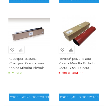
Коротрон заряда
Печной ремень для
(Charging Corona) для
Konica Minolta Bizhub
Konica Minolta Bizhub
C5500, C5501, C6500,
Pro C5500, C5501, C6500,
C6501, C6000, C7000,
Много
Нет в наличии
C6501, C6000, C6000L,
C65hc, C70hc -
C7000, C65, C70 -
A03U720501, A03U736100,
A0U0R71200,
A1DU736000
A03UR70300,
A1DUR71300, A1DUR71311
СООБЩИТЬ О ПОСТУПЛЕНИИ
СООБЩИТЬ О ПОСТУПЛЕНИИ