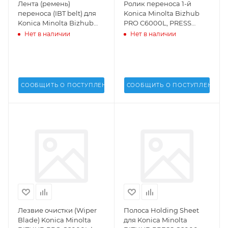
Лента (ремень)
Ролик переноса 1-й
переноса (IBT belt) для
Konica Minolta Bizhub
Konica Minolta Bizhub
PRO C6000L, PRESS
PRO C5500, C5501, C6000
C6000, C7000 -
Нет в наличии
Нет в наличии
C6500, C6501, C7000,
A50U501201
1060, 1070, 1060L, 862L -
A03U504200,
A1DU504203, A50U500101
СООБЩИТЬ О ПОСТУПЛЕНИИ
СООБЩИТЬ О ПОСТУПЛЕНИИ
Лезвие очистки (Wiper
Полоса Holding Sheet
Blade) Konica Minolta
для Konica Minolta