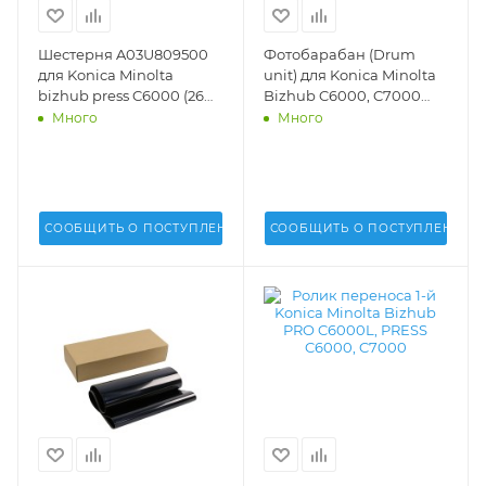
Шестерня A03U809500
Фотобарабан (Drum
для Konica Minolta
unit) для Konica Minolta
bizhub press C6000 (26
Bizhub C6000, C7000
зубьев) - A03U809500
(DU-104) (DV) -
Много
Много
СООБЩИТЬ О ПОСТУПЛЕНИИ
СООБЩИТЬ О ПОСТУПЛЕНИИ