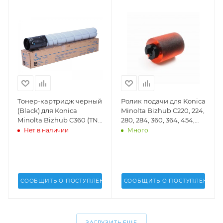
Тонер-картридж черный
Ролик подачи для Konica
(Black) для Konica
Minolta Bizhub C220, 224,
Minolta Bizhub C360 (TN-
280, 284, 360, 364, 454,
319) - A11G150
554 (DV Inc.) -
Нет в наличии
Много
A00J563600
СООБЩИТЬ О ПОСТУПЛЕНИИ
СООБЩИТЬ О ПОСТУПЛЕНИИ
ЗАГРУЗИТЬ ЕЩЕ