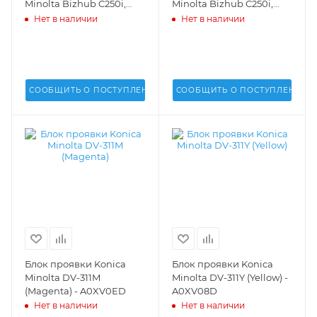
Minolta Bizhub C250i,
Minolta Bizhub C250i,
C300i, C360i (DR-316YMC)
C300i, C360i (DR-316K) -
Нет в наличии
Нет в наличии
- AAV70TD
AAV70RD
СООБЩИТЬ О ПОСТУПЛЕНИИ
СООБЩИТЬ О ПОСТУПЛЕНИИ
Блок проявки Konica
Блок проявки Konica
Minolta DV-311M
Minolta DV-311Y (Yellow) -
(Magenta) - A0XV0ED
A0XV08D
Нет в наличии
Нет в наличии