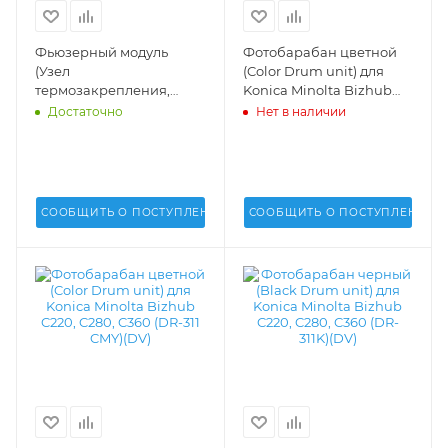
Фьюзерный модуль
Фотобарабан цветной
(Узел
(Color Drum unit) для
термозакрепления,
Konica Minolta Bizhub
печка, fuser unit) в сборе
C250i, C300i, C360i (DR-
Достаточно
Нет в наличии
для Konica Minolta
618YMC) - ACV80TD
Bizhub C220/280/360
(A0EDR72133) (DV) -
СООБЩИТЬ О ПОСТУПЛЕНИИ
СООБЩИТЬ О ПОСТУПЛЕНИИ