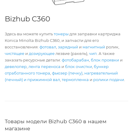
Bizhub C360
Здесь вы можете купить
тонеры
для заправки картриджа
Konica Minolta Bizhub C360, и запчасти для его
восстановления:
фотовал
,
зарядный
и
магнитный
ролик,
чистящее
и
дозирующее
лезвие (ракель),
чип
. А также
заказать ресурсные детали:
фотобарабан
,
блок проявки
и
девелопер
,
лента переноса
и
блок очистки
,
бункер
отработанного тонера
,
фьюзер (печку)
,
нагревательный
(печный) и прижимной вал
,
термопленка
и
ролики подачи
.
Товары модели Bizhub C360 в нашем
магазине