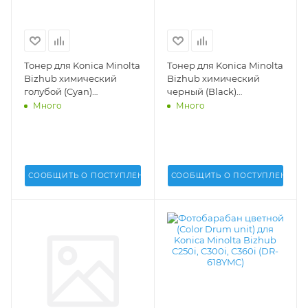
Тонер для Konica Minolta
Тонер для Konica Minolta
Bizhub химический
Bizhub химический
голубой (Cyan)
черный (Black)
универсальный (1050 г.)
универсальный (1050 г.)
Много
Много
(GALA) (GKM) -
(GALA) (GKM) -
СООБЩИТЬ О ПОСТУПЛЕНИИ
СООБЩИТЬ О ПОСТУПЛЕНИИ