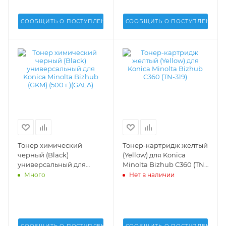
СООБЩИТЬ О ПОСТУПЛЕНИИ
СООБЩИТЬ О ПОСТУПЛЕНИИ
Тонер химический
Тонер-картридж желтый
черный (Black)
(Yellow) для Konica
универсальный для
Minolta Bizhub C360 (TN-
Konica Minolta Bizhub
319) - A11G250
Много
Нет в наличии
(GKM) (500 г.)(GALA) -