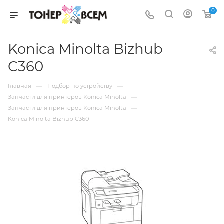
0
Konica Minolta Bizhub
C360
—
—
Главная
Подбор по устройству
—
Запчасти для принтеров Konica Minolta
—
Запчасти для принтеров Konica Minolta
Konica Minolta Bizhub C360