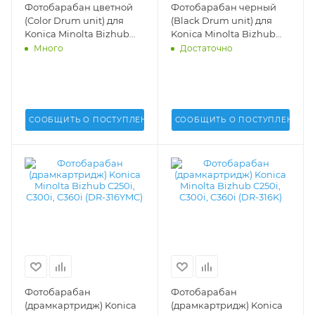
Фотобарабан цветной
Фотобарабан черный
(Color Drum unit) для
(Black Drum unit) для
Konica Minolta Bizhub
Konica Minolta Bizhub
C220, C280, C360 (DR-311
C220, C280, C360 (DR-
Много
Достаточно
CMY)(DV) - A0XV0TD
311K)(DV) - A0XV0RD
СООБЩИТЬ О ПОСТУПЛЕНИИ
СООБЩИТЬ О ПОСТУПЛЕНИИ
Фотобарабан
Фотобарабан
(драмкартридж) Konica
(драмкартридж) Konica