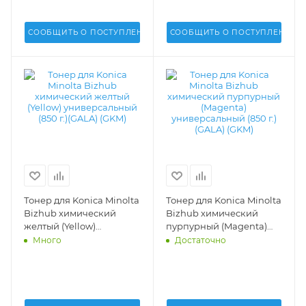
2070, C70h, C71h (DV Inc.)
- A03U504200,
A1DU504203, A50U500101
СООБЩИТЬ О ПОСТУПЛЕНИИ
СООБЩИТЬ О ПОСТУПЛЕНИИ
Тонер для Konica Minolta
Тонер для Konica Minolta
Bizhub химический
Bizhub химический
желтый (Yellow)
пурпурный (Magenta)
универсальный (850 г.)
универсальный (850 г.)
Много
Достаточно
(GALA) (GKM) -
(GALA) (GKM) -