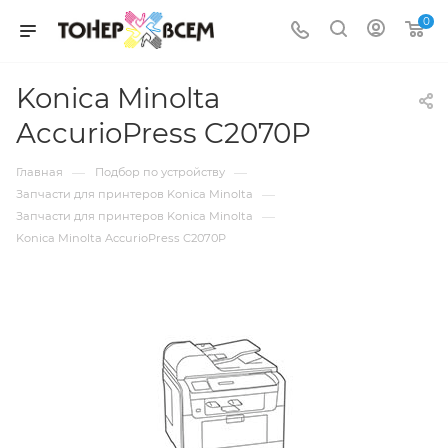
0
Konica Minolta
AccurioPress C2070P
—
—
Главная
Подбор по устройству
—
Запчасти для принтеров Konica Minolta
—
Запчасти для принтеров Konica Minolta
Konica Minolta AccurioPress C2070P