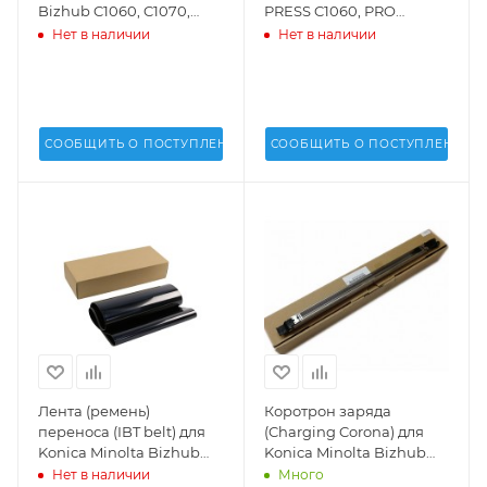
Bizhub C1060, C1070,
PRESS C1060, PRO
AccurioPress C2060,
C1060L - A50U765000,
Нет в наличии
Нет в наличии
C2070 (DU-105) (DV) -
A50U757700,
A50U734000
СООБЩИТЬ О ПОСТУПЛЕНИИ
СООБЩИТЬ О ПОСТУПЛЕНИИ
Лента (ремень)
Коротрон заряда
переноса (IBT belt) для
(Charging Corona) для
Konica Minolta Bizhub
Konica Minolta Bizhub
PRO C5500, C5501, C6000
C1060, C1070,
Нет в наличии
Много