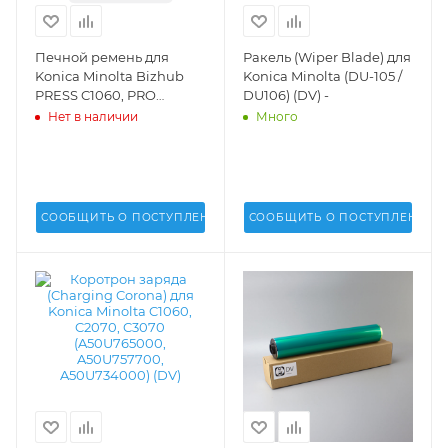
Печной ремень для
Ракель (Wiper Blade) для
Konica Minolta Bizhub
Konica Minolta (DU-105 /
PRESS C1060, PRO
DU106) (DV) -
C1060L (DV) -
Нет в наличии
Много
СООБЩИТЬ О ПОСТУПЛЕНИИ
СООБЩИТЬ О ПОСТУПЛЕНИИ