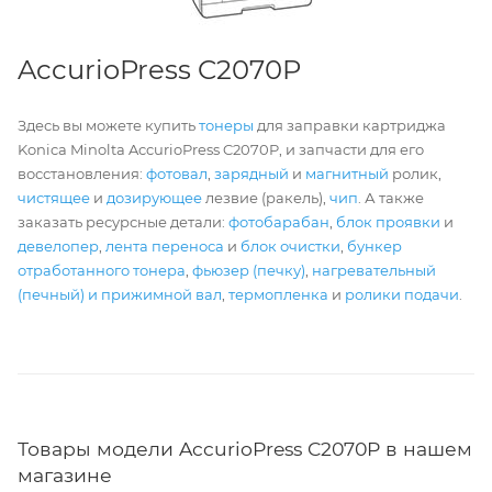
AccurioPress C2070P
Здесь вы можете купить
тонеры
для заправки картриджа
Konica Minolta AccurioPress C2070P, и запчасти для его
восстановления:
фотовал
,
зарядный
и
магнитный
ролик,
чистящее
и
дозирующее
лезвие (ракель),
чип
. А также
заказать ресурсные детали:
фотобарабан
,
блок проявки
и
девелопер
,
лента переноса
и
блок очистки
,
бункер
отработанного тонера
,
фьюзер (печку)
,
нагревательный
(печный) и прижимной вал
,
термопленка
и
ролики подачи
.
Товары модели AccurioPress C2070P в нашем
магазине