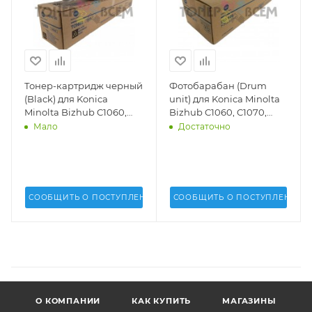
Тонер-картридж черный
Фотобарабан (Drum
(Black) для Konica
unit) для Konica Minolta
Minolta Bizhub C1060,
Bizhub C1060, C1070,
C1070, AccurioPress
AccurioPress C2060,
Мало
Достаточно
C2060, C2070 (TN-619K) -
C2070 (DU-105) -
A3VX150, A3VX130
A5WH0Y0
СООБЩИТЬ О ПОСТУПЛЕНИИ
СООБЩИТЬ О ПОСТУПЛЕНИИ
О КОМПАНИИ
КАК КУПИТЬ
МАГАЗИНЫ