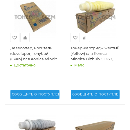
Девелопер, носитель
Тонер-картридж желтый
(developer) голубой
(Yellow) для Konica
(Cyan) для Konica Minolta
Minolta Bizhub C1060,
Bizhub C1060, C1070,
C1070, AccurioPress
Достаточно
Мало
AccurioPress C2060,
C2060, C2070 (TN-619Y) -
C2070 - A3VX900
A3VX250, A3VX230
СООБЩИТЬ О ПОСТУПЛЕНИИ
СООБЩИТЬ О ПОСТУПЛЕНИИ