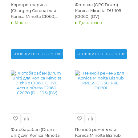
Коротрон заряда
Фотовал (OPC Drum)
(Charging Corona) для
Konica-Minolta DU-105
Konica Minolta C1060,
(C1060) (DV) -
C2070, C3070
Много
Достаточно
(A50U765000,
A50U757700,
A50U734000) (DV) -
A50UR70300,
A50UR70311, A50UR70323
СООБЩИТЬ О ПОСТУПЛЕНИИ
СООБЩИТЬ О ПОСТУПЛЕНИИ
Фотобарабан (Drum
Печной ремень для
unit) для Konica Minolta
Konica Minolta Bizhub