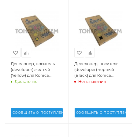
Девелопер, носитель
Девелопер, носитель
(developer) желтый
(developer) черный
(Yellow) для Konica
(Black) для Konica
Minolta Bizhub C1060,
Minolta Bizhub C1060,
Достаточно
Нет в наличии
C1070, AccurioPress
C1070, AccurioPress
C2060, C2070 - A3VX700
C2060, C2070 - A3VX600
СООБЩИТЬ О ПОСТУПЛЕНИИ
СООБЩИТЬ О ПОСТУПЛЕНИИ