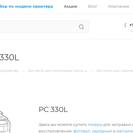
бор по модели принтера
Акции
Блог
Компания
+
З
330L
—
—
устройству
Запчасти для принтеров Canon
Запчасти для принт
PC 330L
Здесь вы можете купить
тонеры
для заправки к
восстановления:
фотовал
,
зарядный
и
магнит