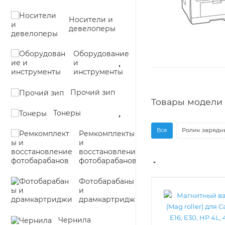
Носители и
девелоперы
Оборудование
и
инструменты
Прочий зип
Товары модели 
Тонеры
Все
Ролик зарядны
Ремкомплекты
и
восстановление
фотобарабанов
Фотобарабаны
и
драмкартриджи
Чернила