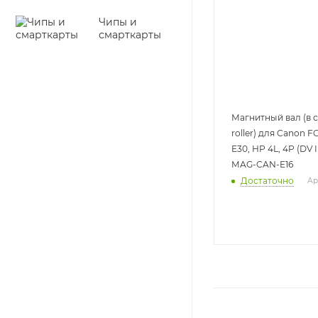
Чипы и
смарткарты
Магнитный вал (в 
roller) для Canon FC
E30, HP 4L, 4P (DV I
MAG-CAN-E16
Достаточно
Ар