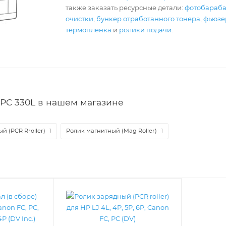
также заказать ресурсные детали:
фотобараб
очистки
,
бункер отработанного тонера
,
фьюзер
термопленка
и
ролики подачи
.
PC 330L в нашем магазине
й (PCR Rroller)
1
Ролик магнитный (Mag Roller)
1