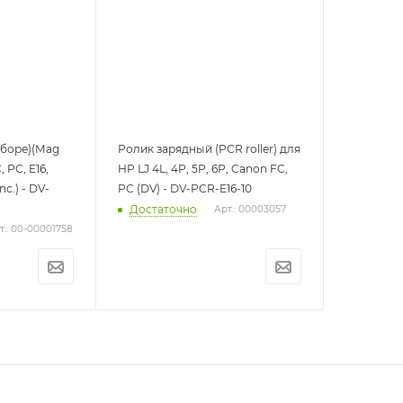
сборе)(Mag
Ролик зарядный (PCR roller) для
, PC, E16,
HP LJ 4L, 4P, 5P, 6P, Canon FC,
nc.) - DV-
PC (DV) - DV-PCR-E16-10
Достаточно
Арт.: 00003057
т.: 00-00001758