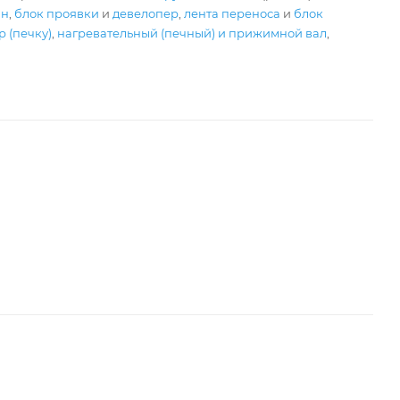
ан
,
блок проявки
и
девелопер
,
лента переноса
и
блок
 (печку)
,
нагревательный (печный) и прижимной вал
,