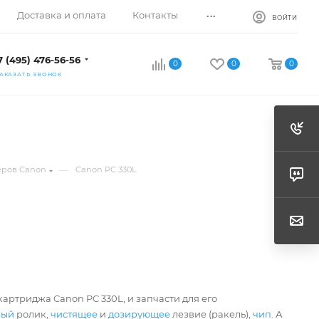
...
Доставка и оплата
Контакты
ВОЙТИ
7 (495) 476-56-56
0
0
0
АКАЗАТЬ ЗВОНОК
—
еров Canon
Canon PC 330L
артриджа Canon PC 330L, и запчасти для его
ный
ролик,
чистящее
и
дозирующее
лезвие (ракель),
чип
. А