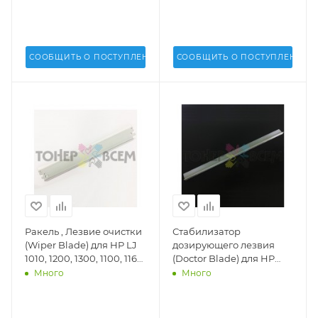
СООБЩИТЬ О ПОСТУПЛЕНИИ
СООБЩИТЬ О ПОСТУПЛЕНИИ
Ракель , Лезвие очистки
Стабилизатор
(Wiper Blade) для HP LJ
дозирующего лезвия
1010, 1200, 1300, 1100, 1160,
(Doctor Blade) для HP
1320, 2015, 5L (DV Inc.) -
LaserJet 1160, 1320, Pro
Много
Много
DV-WB-H1200-1
M401, Pro M425 (Uninet
USA) - 9959