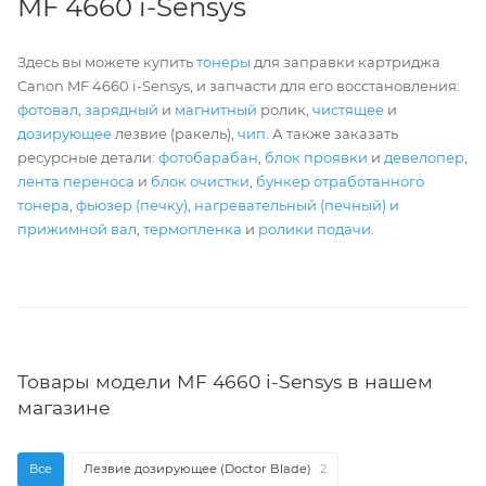
MF 4660 i-Sensys
Здесь вы можете купить
тонеры
для заправки картриджа
Canon MF 4660 i-Sensys, и запчасти для его восстановления:
фотовал
,
зарядный
и
магнитный
ролик,
чистящее
и
дозирующее
лезвие (ракель),
чип
. А также заказать
ресурсные детали:
фотобарабан
,
блок проявки
и
девелопер
,
лента переноса
и
блок очистки
,
бункер отработанного
тонера
,
фьюзер (печку)
,
нагревательный (печный) и
прижимной вал
,
термопленка
и
ролики подачи
.
Товары модели MF 4660 i-Sensys в нашем
магазине
Все
Лезвие дозирующее (Doctor Blade)
2