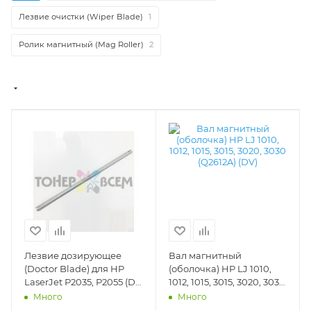
Лезвие очистки (Wiper Blade)
1
Ролик магнитный (Mag Roller)
2
Лезвие дозирующее
Вал магнитный
(Doctor Blade) для HP
(оболочка) HP LJ 1010,
LaserJet P2035, P2055 (DV
1012, 1015, 3015, 3020, 3030
Inc.) - DV-DB-HP2035
(Q2612A) (DV) - DV-MRS-
Много
Много
H1010-10